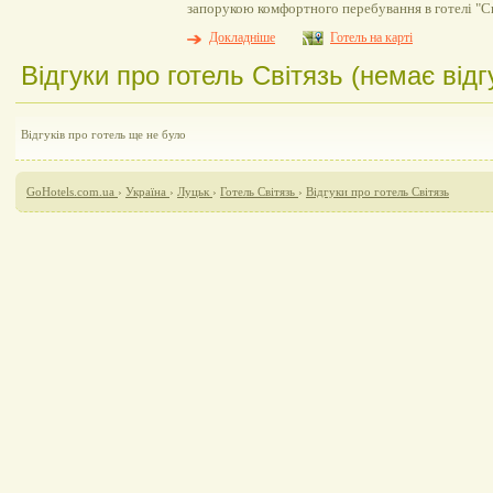
запорукою комфортного перебування в готелі "Св
Докладніше
Готель на карті
Відгуки про готель Світязь (немає відгу
Відгуків про готель ще не було
GoHotels.com.ua
›
Україна
›
Луцьк
›
Готель Світязь
›
Відгуки про готель Світязь