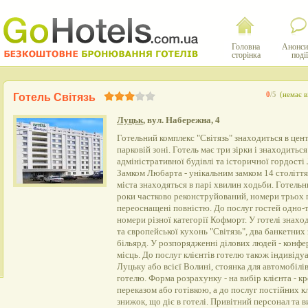
Головна
Анонси
сторінка
події
0
/5
(немає в
Готель Світязь
Луцьк
, вул. Набережна, 4
Готельний комплекс "Світязь" знаходиться в цент
парковій зоні. Готель має три зірки і знаходиться
адміністративної будівлі та історичної гордості
Замком Любарта - унікальним замком 14 століття
міста знаходяться в парі хвилин ходьби. Готельн
роки частково реконструйований, номери трьох п
переоснащені повністю. До послуг гостей одно-
номери різної категорії Кофморт. У готелі знахо
та європейської кухонь "Світязь", два банкетних з
більярд. У розпорядженні ділових людей - конфе
місць. До послуг клієнтів готелю також індивідуа
Луцьку або всієї Волині, стоянка для автомобілів
готелю. Форма розрахунку - на вибір клієнта - 
переказом або готівкою, а до послуг постійних кл
знижок, що діє в готелі. Привітний персонал та 