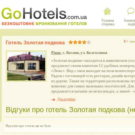
Головна
Анонси
сторінка
події
0
/5
(не
Готель Золотая подкова
Рівне
, с. Козлин, ул. Колгоспная
«Золотая подкова» находится в живописном уго
предлагает своим клиентам 12 удобных номеров,
«Люкс». Вид с окон выходит на поля конноспор
Рядом с гостиницей есть ресторан, дизайн кото
из дерева. Также на территории расположены ле
комплекс для самых маленьких посетителей. Для
предлагается катание на велосипедах, а зимой – н
Докладніше
Відгуки про готель Золотая подкова (н
Відгуків про готель ще не було