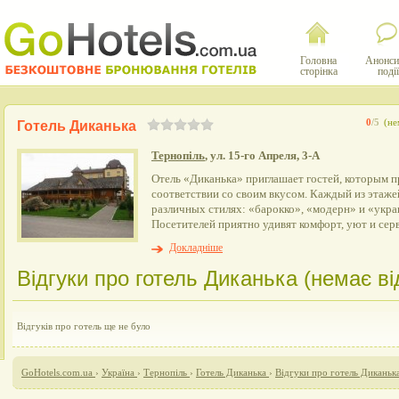
Головна
Анонси
сторінка
події
0
/5
(не
Готель Диканька
Тернопіль
, ул. 15-го Апреля, 3-А
Отель «Диканька» приглашает гостей, которым п
соответствии со своим вкусом. Каждый из этаж
различных стилях: «барокко», «модерн» и «укра
Посетителей приятно удивят комфорт, уют и серв
Докладніше
Відгуки про готель Диканька (немає від
Відгуків про готель ще не було
GoHotels.com.ua
›
Україна
›
Тернопіль
›
Готель Диканька
›
Відгуки про готель Диканьк