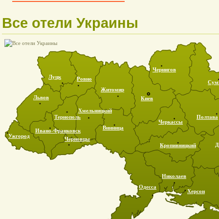
Все отели Украины
Чернигов
Луцк
Ровно
Су
Житомир
Львов
Киев
Хмельницкий
Тернополь
Полтава
Черкассы
Винница
Ивано-Франковск
Ужгород
Черновцы
Д
Кропивницкий
Николаев
Одесса
Херсон