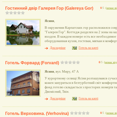
Гостинний двір Галерея Гор (Galereya Gor)
0
/5
(
немає ві
Ясиня
,
В окружении Карпатских гор расположился сов
"Галерея Гор". Коттедж разделен на 2 зоны на к
входом. В каждом номере есть все необходимое
оборудованная кухня, гостевая, мягкая и комфор
Докладніше
Готель на карті
Готель Форвард (Forvard)
0
/5
(
немає від
Ясиня
, вул. Миру, 47 А
У курортному селищі Ясіня розташувався сучасн
кожен зануриться в безтурботний світ комфортн
фонд готелю складається з просторих номерів та
Двомісний, Твін.
Докладніше
Готель на карті
Готель Верховина. (Verhovina)
0
/5
(
немає ві