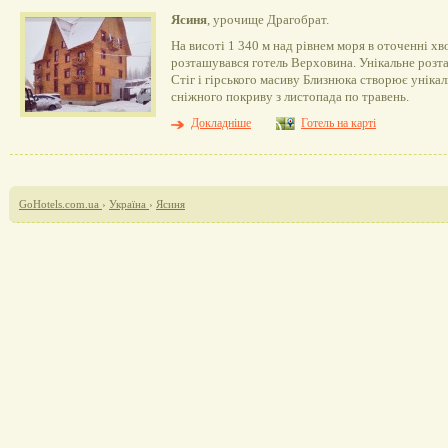
Ясиня
, урочище Драгобрат.
На висоті 1 340 м над рівнем моря в оточенні хв
розташувався готель Верховина. Унікальне розт
Стіг і гірського масиву Близнюка створює уніка
сніжного покриву з листопада по травень.
Докладніше
Готель на карті
GoHotels.com.ua
›
Україна
›
Ясиня