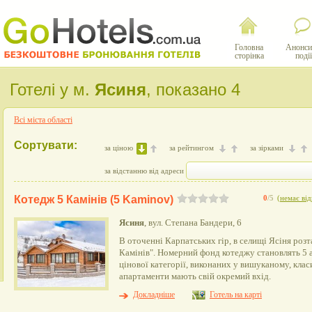
Головна
Анонси
сторінка
події
Готелі у м.
Ясиня
, показано 4
Всі міста області
Сортувати:
за ціною
за рейтингом
за зірками
за відстанню від адреси
Котедж 5 Камінів (5 Kaminov)
0
/5
(
немає від
Ясиня
, вул. Степана Бандери, 6
В оточенні Карпатських гір, в селищі Ясіня роз
Камінів". Номерний фонд котеджу становлять 5 а
цінової категорії, виконаних у вишуканому, кла
апартаменти мають свій окремий вхід.
Докладніше
Готель на карті