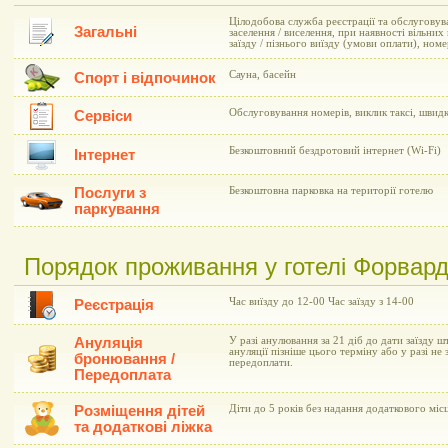
Цілодобова служба реєстрації та обслуговув
Загальні
заселення / виселення, при наявності вільни
заїзду / пізнього виїзду (умови оплати), но
Сауна, басейн
Спорт і відпочинок
Обслуговування номерів, виклик таксі, швид
Сервіси
Безкоштовний бездротовий інтернет (Wi-Fi)
Інтернет
Послуги з
Безкоштовна парковка на території готелю
паркування
Порядок проживання у готелі Форвард 
Час виїзду до 12-00 Час заїзду з 14-00
Реєстрація
Ануляція
У разі анулювання за 21 діб до дати заїзду ш
ануляції пізніше цього терміну або у разі не
бронювання /
передоплати.
Передоплата
Розміщення дітей
Діти до 5 років без надання додаткового мі
та додаткові ліжка