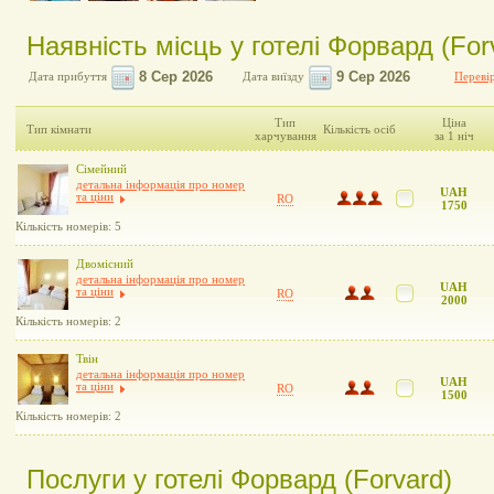
Наявність місць у готелі Форвард (For
Дата прибуття
Дата виїзду
Перевір
Тип
Ціна
Тип кімнати
Кількість осіб
харчування
за 1 ніч
Сімейний
детальна інформація про номер
UAH
та ціни
RO
1750
Кількість номерів: 5
Двомісний
детальна інформація про номер
UAH
та ціни
RO
2000
Кількість номерів: 2
Твін
детальна інформація про номер
UAH
та ціни
RO
1500
Кількість номерів: 2
Послуги у готелі Форвард (Forvard)