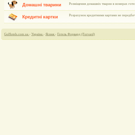
Розміщення домашніх тварин в номерах готе
Домашні тварини
Розрахунок кредитними картами не передба
Кредитні картки
GoHotels.com.ua
›
Україна
›
Ясиня
›
Готель Форвард (Forvard)