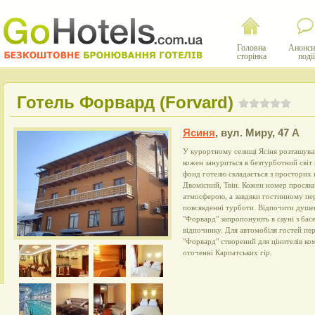
Головна
Анонси
сторінка
події
Готель Форвард (Forvard)
Ясиня
,
вул. Миру, 47 А
У курортному селищі Ясіня розташував
кожен зануриться в безтурботний сві
фонд готелю складається з просторих 
Двомісний, Твін. Кожен номер прося
атмосферою, а завдяки гостинному пе
повсякденні турботи. Відпочити душею
"Форвард" запропонують в сауні з бас
відпочинку. Для автомобіля гостей пер
"Форвард" створений для цінителів ко
оточенні Карпатських гір.