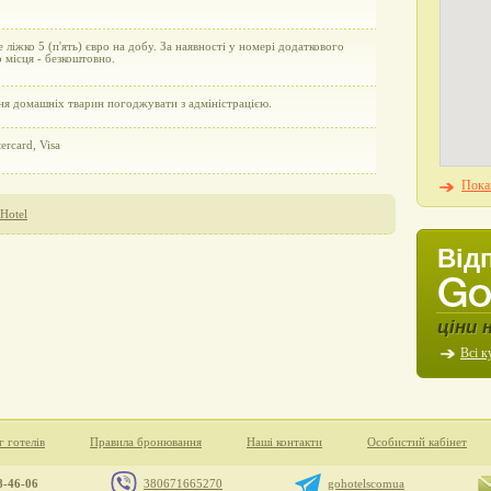
 ліжко 5 (п'ять) євро на добу. За наявності у номері додаткового
 місця - безкоштовно.
ня домашніх тварин погоджувати з адміністрацією.
ercard, Visa
Показ
 Hotel
Від
ціни 
Всі к
г готелів
Правила бронювання
Наші контакти
Особистий кабінет
8-46-06
380671665270
gohotelscomua