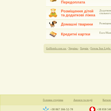
Передоплата
Розміщення дітей
Додаткове
спального
та додаткові ліжка
Розміщен
Домашні тварини
Euro/Mast
Кредитні картки
GoHotels.com.ua
›
Україна
›
Харків
›
Готель Sun Light
Головна сторінка
Анонси та події
Катало
+38 067 166-52-70
+38 050 54