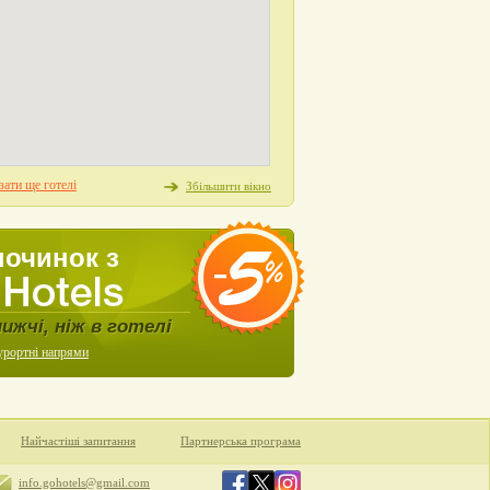
ати ще готелі
Збільшити вікно
починок з
нижчі, ніж в готелі
урортні напрями
Найчастіші запитання
Партнерська програма
info.gohotels@gmail.com