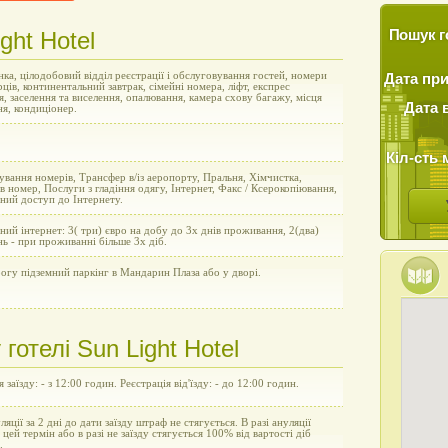
ght Hotel
Пошук г
ка, цілодобовий відділ реєстрації і обслуговування гостей, номери
Дата пр
рців, континентальний завтрак, сімейні номера, ліфт, експрес
я, заселення та виселення, опалювання, камера схову багажу, місця
Дата 
ня, кондиціонер.
Кіл-сть 
вання номерів, Трансфер в/із аеропорту, Пральня, Хімчистка,
в номер, Послуги з гладіння одягу, Інтернет, Факс / Ксерокопіювання,
ний доступ до Інтернету.
ний інтернет: 3( три) євро на добу до 3х днів проживання, 2(два)
нь - при проживанні більше 3х діб.
огу підземний паркінг в Мандарин Плаза або у дворі.
отелі Sun Light Hotel
 заїзду: - з 12:00 годин. Реєстрація від'їзду: - до 12:00 годин.
уляції за 2 дні до дати заїзду штраф не стягується. В разі ануляції
а цей термін або в разі не заїзду стягується 100% від вартості діб
.