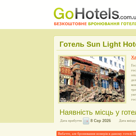
Готель Sun Light Hot
Ха
Гос
го
опц
дел
кон
тре
уют
гос
Наявність місць у готел
Дата прибуття
Дата виїзду
Вибачте, але бронювання номерів в даному готелі