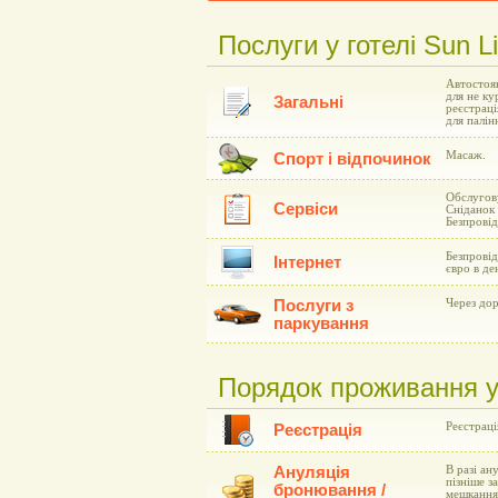
Послуги у готелі Sun Li
Автостоян
для не ку
Загальні
реєстраці
для палін
Масаж.
Спорт і відпочинок
Обслугову
Сервіси
Сніданок 
Безпровід
Безпровід
Інтернет
євро в де
Послуги з
Через дор
паркування
Порядок проживання у г
Реєстрація
Реєстрація
Ануляція
В разі ан
пізніше з
бронювання /
мешкання