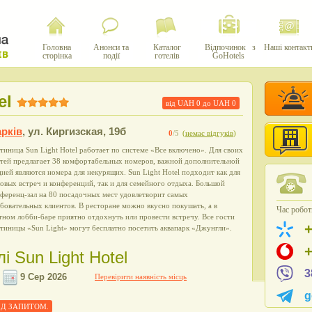
Головна
Анонси та
Каталог
Відпочинок з
Наші контакт
сторінка
події
готелів
GoHotels
el
від UAH
0
до UAH
0
рків
,
ул. Киргизская, 19б
0
/5
(
немає відгуків
)
тиница Sun Light Hotel работает по системе «Все включено». Для своих
стей предлагает 38 комфортабельных номеров, важной дополнительной
ией являются номера для некурящих. Sun Light Hotel подходит как для
овых встреч и конференций, так и для семейного отдыха. Большой
ференц-зал на 80 посадочных мест удовлетворит самых
бовательных клиентов. В ресторане можно вкусно покушать, а в
Час роботи
ном лобби-баре приятно отдохнуть или провести встречу. Все гости
тиницы «Sun Light» могут бесплатно посетить аквапарк «Джунгли».
і Sun Light Hotel
3
Перевірити наявність місць
g
 ПІД ЗАПИТОМ.