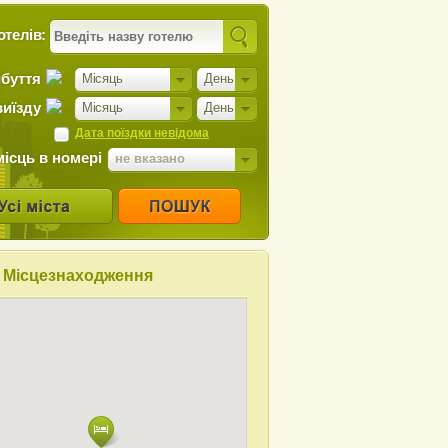
отелів:
ибуття
Місяць
День
виїзду
Місяць
День
Дата поїздки невідома
місць в номері
не вказано
Місцезнаходження