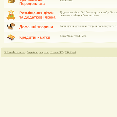
мешкання.
Передоплата
Розміщення дітей
Додаткове ліжко 5 (п'ять) євро на добу. За н
спального місця - безкоштовно.
та додаткові ліжка
Розміщення домашніх тварин погоджувати з 
Домашні тварини
Euro/Mastercard, Visa
Кредитні картки
GoHotels.com.ua
›
Україна
›
Харків
›
Готель ЗС (ZS) Клуб