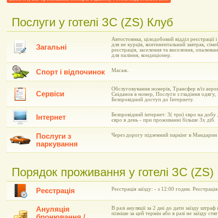
Послуги у готелі ЗС (ZS) Клуб
Автостоянка, цілодобовий відділ реєстрації 
для не курців, континентальний завтрак, сіме
Загальні
реєстрація, заселення та виселення, опалюва
для паління, кондиціонер.
Масаж.
Спорт і відпочинок
Обслуговування номерів, Трансфер в/із аеро
Сервіси
Сніданок в номер, Послуги з гладіння одягу,
Безпровідний доступ до Інтернету.
Безпровідний інтернет: 3( три) євро на добу
Інтернет
євро в день - при проживанні більше 3х діб.
Послуги з
Через дорогу підземний паркінг в Мандарин 
паркування
Порядок проживання у готелі ЗС (ZS)
Реєстрація заїзду: - з 12:00 годин. Реєстрація
Реєстрація
Ануляція
В разі ануляції за 2 дні до дати заїзду штраф 
пізніше за цей термін або в разі не заїзду ст
бронювання /