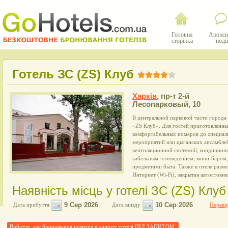
Головна
Анонси
сторінка
події
Готель ЗС (ZS) Клуб
Харків
,
пр-т 2-й
Лесопарковый, 10
В центральной парковой части города
«ZS Клуб». Для гостей приготовленны
комфортабельных номеров до специал
мероприятий или цыганских ансамбле
вентиляционной системой, кондиционе
кабельным телевидением, мини-баром,
предметами быта. Также в отеле разме
Интернет (Wi-Fi), закрытая автостоянк
Наявність місць у готелі ЗС (ZS) Клуб
Дата прибуття
Дата виїзду
Перевір
Вибачте, але бронювання номерів в даному готелі ПІД ЗАПИТОМ.