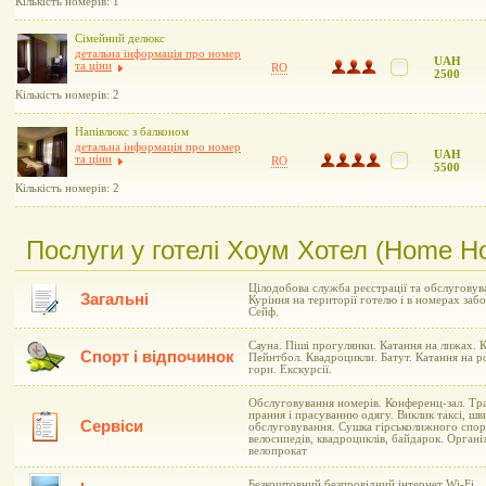
Кількість номерів: 1
Сімейний делюкс
детальна інформація про номер
UAH
та ціни
RO
2500
Кількість номерів: 2
Напівлюкс з балконом
детальна інформація про номер
UAH
та ціни
RO
5500
Кількість номерів: 2
Послуги у готелі Хоум Хотел (Home Ho
Цілодобова служба реєстрації та обслуговува
Загальні
Куріння на території готелю і в номерах заб
Сейф.
Сауна. Піші прогулянки. Катання на лижах. К
Спорт і відпочинок
Пейнтбол. Квадроцикли. Батут. Катання на р
гори. Екскурсії.
Обслуговування номерів. Конференц-зал. Тра
прання і прасуванню одягу. Виклик таксі, ш
Сервіси
обслуговування. Сушка гірськолижного спор
велосипедів, квадроциклів, байдарок. Організ
велопрокат
Безкоштовний безпровідний інтернет Wi-Fi.