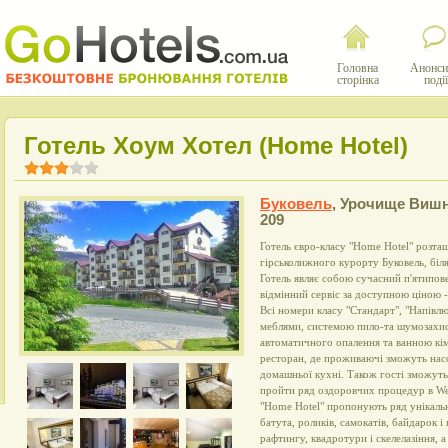
Головна
Анонси
сторінка
події
Готель Хоум Хотел (Home Hotel)
Буковель
,
Урочище Виш
209
Готель євро-класу "Home Hotel" розта
гірськолижного курорту Буковель, біля
Готель являє собою сучасний п'ятипов
відмінний сервіс за доступною ціною 
Всі номери класу "Стандарт", "Напівлю
меблями, системою пило-та шумозахис
автоматичного опалення та ванною кі
ресторан, де проживаючі зможуть насо
домашньої кухні. Також гості зможуть 
пройти ряд оздоровчих процедур в Weln
"Home Hotel" пропонують ряд унікальн
батута, роликів, самокатів, байдарок і 
рафтингу, квадротури і скелелазіння, а