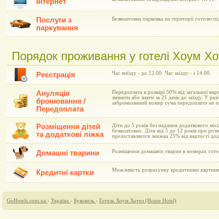
Інтернет
Послуги з
Безкоштовна парковка на території готелю п
паркування
Порядок проживання у готелі Хоум Хо
Час виїзду - до 12.00. Час заїзду - з 14.00.
Реєстрація
Ануляція
Передоплата в розмірі 50% від загальної вар
змінити або зняти за 21 день до заїзду. У раз
бронювання /
заброньований номер сума передоплати не п
Передоплата
Розміщення дітей
Діти до 5 років без надання додаткового міс
безкоштовно. Діти від 5 до 12 років при роз
та додаткові ліжка
прелоставляется знижка 25% від вартості дод
Розміщення домашніх тварин в номерах готе
Домашні тварини
Можливість розрахунку кредитними картками 
Кредитні картки
GoHotels.com.ua
›
Україна
›
Буковель
›
Готель Хоум Хотел (Home Hotel)