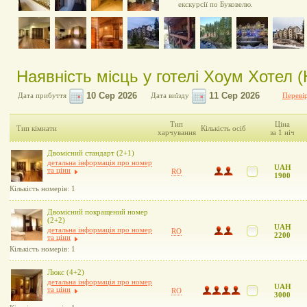
екскурсії по Буковелю.
Наявність місць у готелі Хоум Хотел 
Дата прибуття
Дата виїзду
Перевір
Тип
Ціна
Тип кімнати
Кількість осіб
харчування
за 1 ніч
Двомісний стандарт (2+1)
детальна інформація про номер
UAH
та ціни
RO
1900
Кількість номерів: 1
Двомісний покращений номер
(2+2)
UAH
детальна інформація про номер
RO
2200
та ціни
Кількість номерів: 1
Люкс (4+2)
детальна інформація про номер
UAH
та ціни
RO
3000