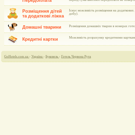
Передоплата
Розміщення дітей
Існує можливість розміщення на додаткових л
добу).
та додаткові ліжка
Розміщення домашніх тварин в номерах готе
Домашні тварини
Можливість розрахунку кредитними картками 
Кредитні картки
GoHotels.com.ua
›
Україна
›
Буковель
›
Готель Червона Рута