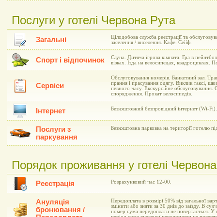
Послуги у готелі Червона Рута
Цілодобова служба реєстрації та обслуговув
Загальні
заселення / виселення. Кафе. Сейф.
Сауна. Дитяча ігрова кімната. Гра в пейнтбо
Спорт і відпочинок
візках. Їзда на велосипедах, квадроциклах. 
Обслуговування номерів. Банкетний зал. Тран
прання і прасування одягу. Виклик таксі, шв
Сервіси
певного часу. Екскурсійне обслуговування. 
спорядження. Прокат велосипедів.
Безкоштовний безпровідний інтернет (Wi-Fi).
Інтернет
Послуги з
Безкоштовна парковка на території готелю п
паркування
Порядок проживання у готелі Червона
Розрахунковий час 12-00.
Реєстрація
Ануляція
Передоплата в розмірі 50% від загальної вар
змінити або зняти за 30 днів до заїзду. В сул
бронювання /
номер сума передоплати не повертається. У 
період сума внесеної передоплати не поверта