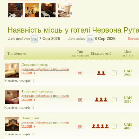
Наявність місць у готелі Червона Рут
Дата прибуття
Дата виїзду
Перевір
Тип
Ціна
Тип кімнати
Кількість осіб
харчування
за 1 ніч
Двомісний номер
детальна інформація про номер
UAH
та ціни
BB
2900
Кількість номерів: 1
Тримісний напівлюкс
детальна інформація про номер
UAH
та ціни
BB
3300
Кількість номерів: 1
Номер Люкс
детальна інформація про номер
UAH
та ціни
BB
4000
Кількість номерів: 1