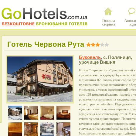
Головна
Анонси
сторінка
події
Готель Червона Рута
Буковель
,
с. Поляниця,
урочище Вишня
Готель "Червона Рута" розташований в 
гірськолижного курорту Буковель, в 40
підйомника R2. Готель являє собою су
проживаючих чекає високоякісне обсл
у номерах, а також ексклюзивний інтер
двері 38 комфортабельних номерів з у
розважитися катанням на квадроциклах
возах, грою в пейнтбол. Відвідувачам 
відвідати сеанс світлової терапії під ч
оформлена в мисливському стилі. У кі
стінах чучела диких тварин. Посилит
вечерю в кафе, де відпочиваючим запр
гуцульської та європейської кухні. Це
безкоштовного трансферу до підйомн