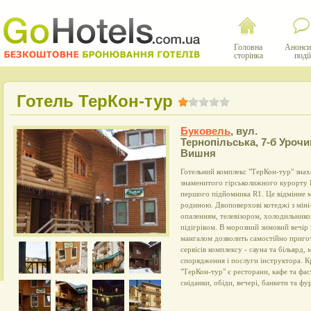
Головна
Анонси
сторінка
події
Готель ТерКон-тур
Буковель
,
вул.
Тернопільська, 7-б Уроч
Вишня
Готельний комплекс "ТерКон-тур" знах
знаменитого гірськолижного курорту Б
першого підйомника R1. Це відмінне м
родиною. Двоповерхові котеджі з мін
опаленням, телевізором, холодильнико
підігрівом. В морозний зимовий вечір з
мангалом дозволить самостійно приго
сервісів комплексу - сауна та більярд
спорядження і послуги інструктора. Кр
"ТерКон-тур" є ресторани, кафе та фа
сніданки, обіди, вечері, банкети та фу