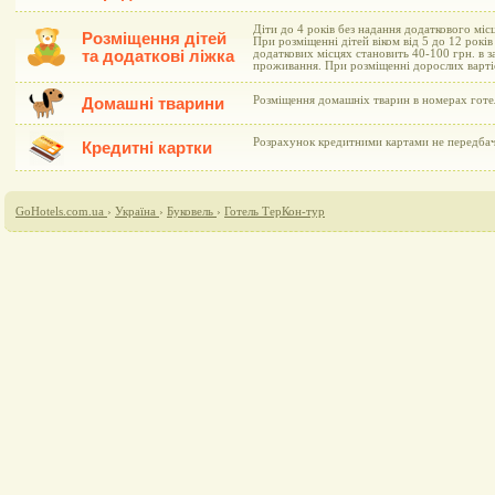
Діти до 4 років без надання додаткового мі
Розміщення дітей
При розміщенні дітей віком від 5 до 12 рокі
та додаткові ліжка
додаткових місцях становить 40-100 грн. в з
проживання. При розміщенні дорослих варті
Розміщення домашніх тварин в номерах готе
Домашні тварини
Розрахунок кредитними картами не передба
Кредитні картки
GoHotels.com.ua
›
Україна
›
Буковель
›
Готель ТерКон-тур