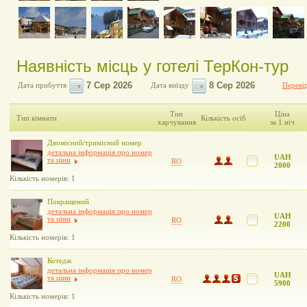
Наявність місць у готелі ТерКон-тур
Дата прибуття
Дата виїзду
Перевір
Тип
Ціна
Тип кімнати
Кількість осіб
харчування
за 1 ніч
Двомісний/тримісний номер
детальна інформація про номер
UAH
та ціни
RO
2000
Кількість номерів: 1
Покращений
детальна інформація про номер
UAH
та ціни
RO
2200
Кількість номерів: 1
Котедж
детальна інформація про номер
UAH
та ціни
RO
5900
Кількість номерів: 1