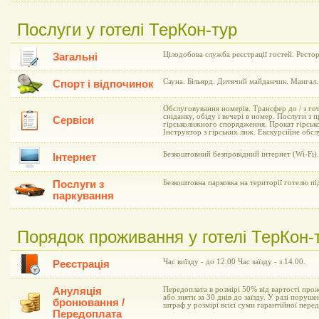
Послуги у готелі ТерКон-тур
Цілодобова служба реєстрації гостей. Рестор
Загальні
Сауна. Більярд. Дитячий майданчик. Мангал.
Спорт і відпочинок
Обслуговування номерів. Трансфер до / з го
сніданку, обіду і вечері в номер. Послуги з 
Сервіси
гірськолижного спорядження. Прокат гірсь
Інструктор з гірських лиж. Екскурсійне обсл
Безкоштовний безпровідний інтернет (Wi-Fi).
Інтернет
Послуги з
Безкоштовна парковка на території готелю п
паркування
Порядок проживання у готелі ТерКон-
Час виїзду - до 12.00 Час заїзду - з 14.00.
Реєстрація
Ануляція
Передоплата в розмірі 50% від вартості пр
або зняти за 30 днів до заїзду. У разі поруш
бронювання /
штраф у розмірі всієї суми гарантійної пере
Передоплата