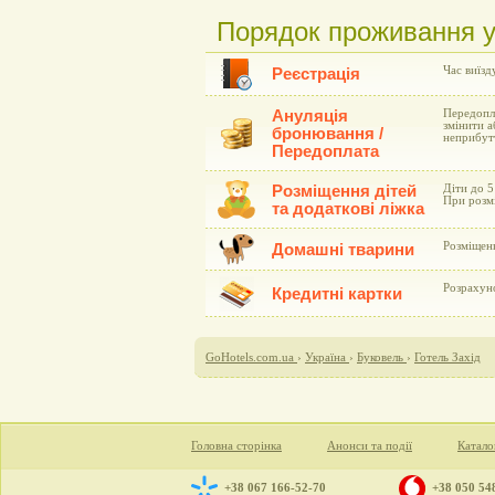
Порядок проживання у 
Час виїзду
Реєстрація
Ануляція
Передопла
змінити а
бронювання /
неприбут
Передоплата
Розміщення дітей
Діти до 5
При розмі
та додаткові ліжка
Розміщен
Домашні тварини
Розрахун
Кредитні картки
GoHotels.com.ua
›
Україна
›
Буковель
›
Готель Захід
Головна сторінка
Анонси та події
Катало
+38 067 166-52-70
+38 050 54