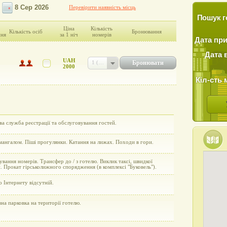
Перевірити наявність місць
Пошук г
Ціна
Кількість
Кількість осіб
Бронювання
ння
за 1 ніч
номерів
Дата пр
Дата 
UAH
Бронювати
1 (UAH 2000)
2000
Кіл-сть 
а служба реєстрації та обслуговування гостей.
мангалом. Піші прогулянки. Катання на лижах. Походи в гори.
вання номерів. Трансфер до / з готелю. Виклик таксі, швидкої
 Прокат гірськолижного спорядження (в комплексі "Буковель").
 Інтернету відсутній.
на парковка на території готелю.