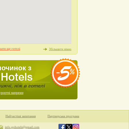
ати ще готелі
Збільшити вікно
починок з
нижчі, ніж в готелі
урортні напрями
Найчастіші запитання
Партнерська програма
info.gohotels@gmail.com