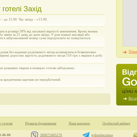
готелі Захід
 - до 12.00. Час заїзду - з 13.00.
та в розмірі 50% від загальної вартості замовлення. Бронь можна
бо зняти за 21 день до дати заїзду. У разі пізньої ануляції або
тя в заброньований номер сума передоплати не повертається.
Показ
 років без надання додаткового місця розміщуються безкоштовно.
щенні дорослих вартість додаткового місця 110 грн з людини в добу.
ня домашніх тварин в номерах готелю заборонено.
Від
ок кредитними картами не передбачений.
ціни 
Всі к
г готелів
Правила бронювання
Наші контакти
Особистий кабінет
8-46-06
380671665270
gohotelscomua