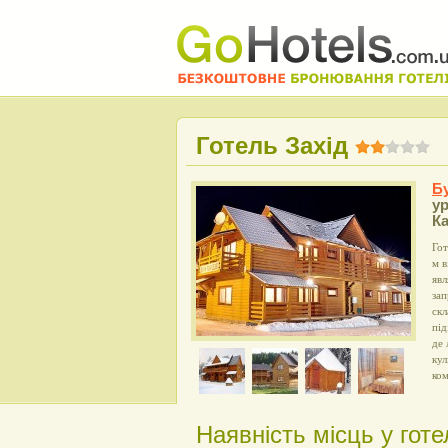
Готель Захід
Б
у
К
Гот
м в
явл
зап
скл
під
де 
кул
ком
Наявність місць у готе