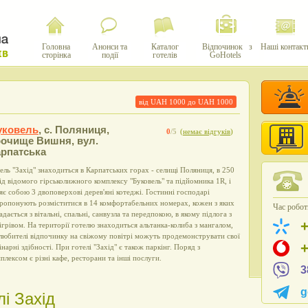
Головна
Анонси та
Каталог
Відпочинок з
Наші контакт
сторінка
події
готелів
GoHotels
від UAH
1000
до UAH
1000
уковель
,
с. Поляниця,
0
/5
(
немає відгуків
)
рочище Вишня, вул.
арпатська
ель "Захід" знаходиться в Карпатських горах - селищі Поляниця, в 250
ід відомого гірськолижного комплексу "Буковель" та підйомника 1R, і
яє собою 3 двоповерхові дерев'яні котеджі. Гостинні господарі
ропонують розміститися в 14 комфортабельних номерах, кожен з яких
Час роботи
адається з вітальні, спальні, санвузла та передпокою, в якому підлога з
ігрівом. На території готелю знаходиться альтанка-колиба з мангалом,
любителі відпочинку на свіжому повітрі можуть продемонструвати свої
інарні здібності. При готелі "Захід" є також паркінг. Поряд з
плексом є різні кафе, ресторани та інші послуги.
3
g
лі Захід