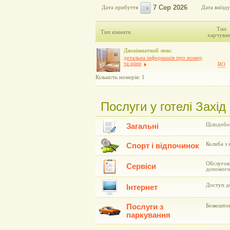
Дата прибуття
Дата виїзду
Тип
Тип кімнати
харчува
Двокімнатний люкс
детальна інформація про номер
та ціни
RO
Кількість номерів: 1
Послуги у готелі Захід
Цілодобов
Загальні
Колиба з 
Спорт і відпочинок
Обслугову
Сервіси
допомоги.
Доступ до
Інтернет
Послуги з
Безкоштов
паркування