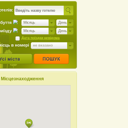
отелів:
ибуття
Місяць
День
виїзду
Місяць
День
Дата поїздки невідома
місць в номері
не вказано
Місцезнаходження