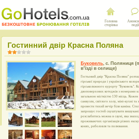
Головна
Анонси
сторінка
події
Гостинний двір Красна Поляна
Буковель
,
с. Поляниця (
в'їзді в селище)
Гостьовий двір "Красна Поляна" розта
гірської природи і українського колори
гірськолижного курорту "Буковель". К
двоповерхових котеджів з номерами кл
загальною місткістю 130 місць. Кожен 
санвузли, світлого холу, міні-кухні та
провести тихий вечір біля каміна. Сти
запрошує гостей скуштувати вишукані с
розслабитись можна в сауні, яка знахо
проживаючих організація різних екск
конях, риболовля та полювання.