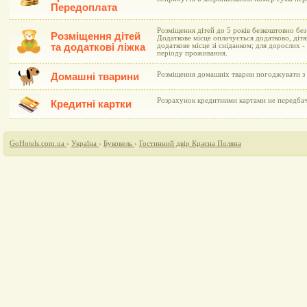
Передоплата
Розміщення дітей до 5 років безкоштовно без
Розміщення дітей
Додаткове місце оплачується додатково, дітя
та додаткові ліжка
додаткове місце зі сніданком; для дорослих 
періоду проживання.
Розміщення домашніх тварин погоджувати з 
Домашні тварини
Розрахунок кредитними картами не передба
Кредитні картки
GoHotels.com.ua
›
Україна
›
Буковель
›
Гостинний двір Красна Поляна