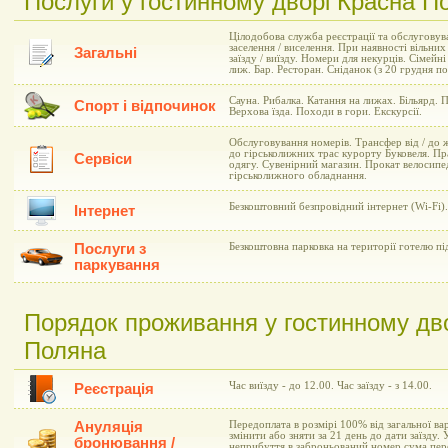
Послуги у гостинному дворі Красна П
Цілодобова служба реєстрації та обслуговув
заселення / виселення. При наявності вільни
Загальні
заїзду / виїзду. Номери для некурців. Сімейн
лиж. Бар. Ресторан. Сніданок (з 20 грудня по
Сауна. Рибалка. Катання на лижах. Більярд. 
Спорт і відпочинок
Верхова їзда. Походи в гори. Екскурсії.
Обслуговування номерів. Трансфер від / до ж 
до гірськолижних трас курорту Буковеля. П
Сервіси
одягу. Сувенірний магазин. Прокат велосипе
гірськолижного обладнання.
Безкоштовний безпровідний інтернет (Wi-Fi).
Інтернет
Послуги з
Безкоштовна парковка на території готелю п
паркування
Порядок проживання у гостинному дв
Поляна
Час виїзду - до 12.00. Час заїзду - з 14.00.
Реєстрація
Ануляція
Передоплата в розмірі 100% від загальної в
змінити або зняти за 21 день до дати заїзду. У
бронювання /
неприбуття в заброньований номер сума пер