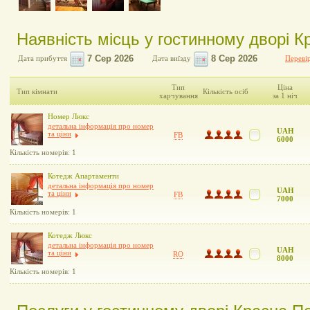
Наявність місць у гостинному дворі 
Дата прибуття
Дата виїзду
Перевір
Тип
Ціна
Тип кімнати
Кількість осіб
харчування
за 1 ніч
Номер Люкс
детальна інформація про номер
UAH
та ціни
FB
6000
Кількість номерів: 1
Котедж Апартаменти
детальна інформація про номер
UAH
та ціни
FB
7000
Кількість номерів: 1
Котедж Люкс
детальна інформація про номер
UAH
та ціни
RO
8000
Кількість номерів: 1