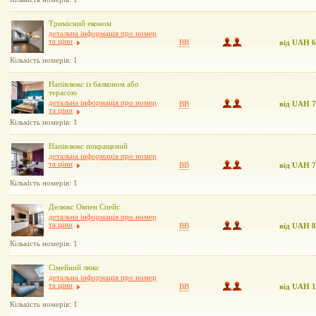
Тримісний економ
детальна інформація про номер
та ціни
BB
від UAH 
Кількість номерів: 1
Напівлюкс із балконом або
терасою
детальна інформація про номер
BB
від UAH 
та ціни
Кількість номерів: 1
Напівлюкс покращений
детальна інформація про номер
та ціни
BB
від UAH 
Кількість номерів: 1
Делюкс Овпен Спейс
детальна інформація про номер
та ціни
BB
від UAH 
Кількість номерів: 1
Сімейний люкс
детальна інформація про номер
та ціни
BB
від UAH 
Кількість номерів: 1