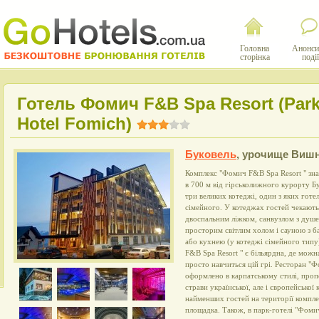
Головна
Анонси
сторінка
події
Готель Фомич F&B Spa Resort (Par
Hotel Fomich)
Буковель
,
урочище Вишн
Комплекс "Фомич F&B Spa Resort " зна
в 700 м від гірськолижного курорту Б
три великих котеджі, один з яких готел
сімейного. У котеджах гостей чекають
двоспальним ліжком, санвузлом з душе
просторим світлим холом і сауною з б
або кухнею (у котеджі сімейного типу
F&B Spa Resort " є більярдна, де можн
просто навчиться цій грі. Ресторан "Ф
оформлено в карпатському стилі, проп
страви української, але і європейської 
найменших гостей на території компле
площадка. Також, в парк-готелі "Фоми