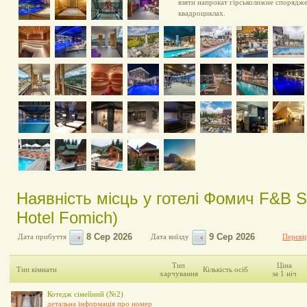
взяти напрокат гірськолижне спорядже
квадроциклах.
Наявність місць у готелі Фомич F&B S
Hotel Fomich)
Дата прибуття
Дата виїзду
Перевір
Тип
Ціна
Тип кімнати
Кількість осіб
харчування
за 1 ніч
Котедж сімейний (№2)
детальна інформація про номер