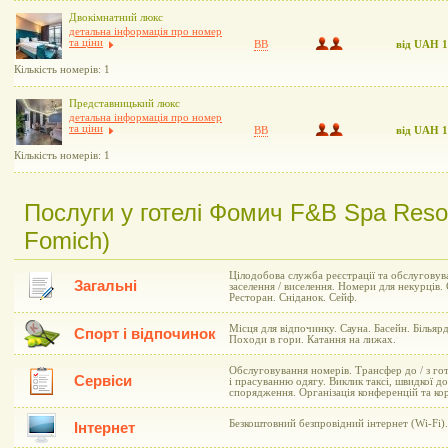
Двокімнатний люкс
детальна інформація про номер
та ціни
BB
від UAH 
Кількість номерів: 1
Представницький люкс
детальна інформація про номер
та ціни
BB
від UAH 
Кількість номерів: 1
Послуги у готелі Фомич F&B Spa Resor
Fomich)
Цілодобова служба реєстрації та обслуговув
Загальні
заселення / виселення. Номери для некурців.
Ресторан. Сніданок. Сейф.
Місця для відпочинку. Сауна. Басейн. Більяр
Спорт і відпочинок
Походи в гори. Катання на лижах.
Обслуговування номерів. Трансфер до / з гот
Сервіси
і прасуванню одягу. Виклик таксі, швидкої 
спорядження. Організація конференцій та ко
Безкоштовний безпровідний інтернет (Wi-Fi).
Інтернет