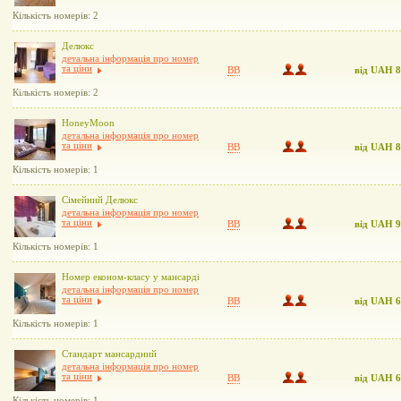
Кількість номерів: 2
Делюкс
детальна інформація про номер
та ціни
BB
від UAH 
Кількість номерів: 2
HoneyMoon
детальна інформація про номер
та ціни
BB
від UAH 
Кількість номерів: 1
Сімейний Делюкс
детальна інформація про номер
та ціни
BB
від UAH 
Кількість номерів: 1
Номер економ-класу у мансарді
детальна інформація про номер
та ціни
BB
від UAH 
Кількість номерів: 1
Стандарт мансардний
детальна інформація про номер
та ціни
BB
від UAH 
Кількість номерів: 1