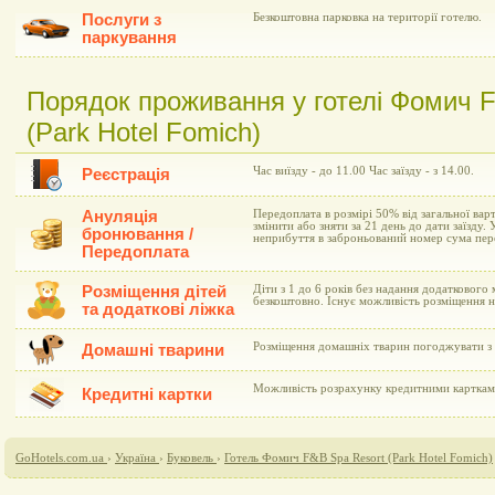
Послуги з
Безкоштовна парковка на території готелю.
паркування
Порядок проживання у готелі Фомич 
(Park Hotel Fomich)
Час виїзду - до 11.00 Час заїзду - з 14.00.
Реєстрація
Ануляція
Передоплата в розмірі 50% від загальної вар
змінити або зняти за 21 день до дати заїзду. У
бронювання /
неприбуття в заброньований номер сума пер
Передоплата
Розміщення дітей
Діти з 1 до 6 років без надання додаткового
безкоштовно. Існує можливість розміщення н
та додаткові ліжка
Розміщення домашніх тварин погоджувати з 
Домашні тварини
Можливість розрахунку кредитними картками 
Кредитні картки
GoHotels.com.ua
›
Україна
›
Буковель
›
Готель Фомич F&B Spa Resort (Park Hotel Fomich)