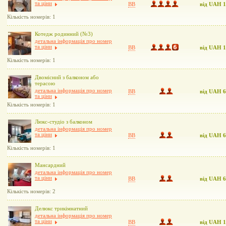
та ціни
BB
від UAH 
Кількість номерів: 1
Котедж родинний (№3)
детальна інформація про номер
та ціни
BB
від UAH 
Кількість номерів: 1
Двомісний з балконом або
терасою
детальна інформація про номер
BB
від UAH 
та ціни
Кількість номерів: 1
Люкс-студіо з балконом
детальна інформація про номер
та ціни
BB
від UAH 
Кількість номерів: 1
Мансардний
детальна інформація про номер
та ціни
BB
від UAH 
Кількість номерів: 2
Делюкс трикімнатний
детальна інформація про номер
та ціни
BB
від UAH 