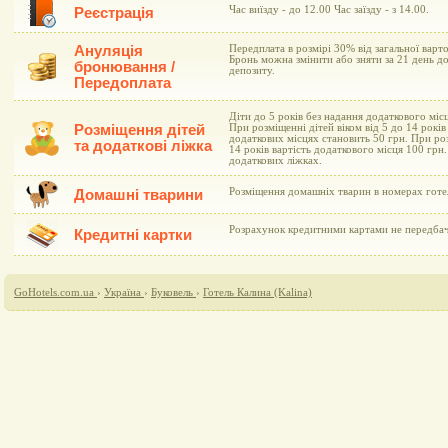
Час виїзду - до 12.00 Час заїзду - з 14.00.
Реєстрація
Ануляція
Передплата в розмірі 30% від загальної варт
Бронь можна змінити або зняти за 21 день д
бронювання /
депозиту.
Передоплата
Діти до 5 років без надання додаткового мі
Розміщення дітей
При розміщенні дітей віком від 5 до 14 рокі
додаткових місцях становить 50 грн. При ро
та додаткові ліжка
14 років вартість додаткового місця 100 грн
додаткових ліжках.
Розміщення домашніх тварин в номерах готе
Домашні тварини
Розрахунок кредитними картами не передба
Кредитні картки
GoHotels.com.ua
›
Україна
›
Буковель
›
Готель Калина (Kalina)