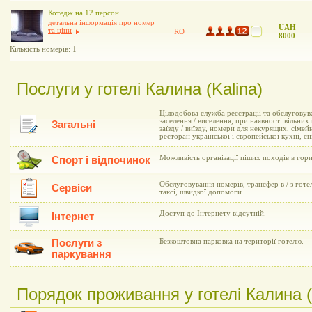
Котедж на 12 персон
детальна інформація про номер
UAH
та ціни
RO
8000
Кількість номерів: 1
Послуги у готелі Калина (Kalina)
Цілодобова служба реєстрації та обслуговув
заселення / виселення, при наявності вільни
Загальні
заїзду / виїзду, номери для некурящих, сімей
ресторан української і європейської кухні, сн
Можливість організації піших походів в гори
Спорт і відпочинок
Обслуговування номерів, трансфер в / з готе
Сервіси
таксі, швидкої допомоги.
Доступ до Інтернету відсутній.
Інтернет
Послуги з
Безкоштовна парковка на території готелю.
паркування
Порядок проживання у готелі Калина (