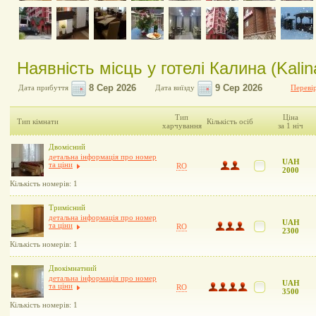
Наявність місць у готелі Калина (Kalin
Дата прибуття
Дата виїзду
Перевір
Тип
Ціна
Тип кімнати
Кількість осіб
харчування
за 1 ніч
Двомісний
детальна інформація про номер
UAH
та ціни
RO
2000
Кількість номерів: 1
Тримісний
детальна інформація про номер
UAH
та ціни
RO
2300
Кількість номерів: 1
Двокімнатний
детальна інформація про номер
UAH
та ціни
RO
3500
Кількість номерів: 1