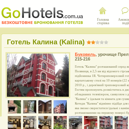
Головна
Анонси
сторінка
події
Готель Калина (Kalina)
Буковель
,
урочище Прел
215-216
Готель "Калина" розташований серед в
Поляниця, в 2,5 км від відомого гірсь
підйомника 1R. Чотириповерховий гот
карпатському стилі на 10 номерів (22 м
2010 р., і дерев'яний триповерховий к
Гостям пропонують розміститись в дво
обладнаних телевізором, санвузлом з д
"Калина" є їдальня та кімната для су
Котедж "Калина" відмінно підійде для
яка зможе скористатися їдальні з камі
розташованими на першому поверсі буд