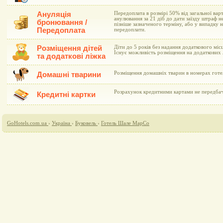
Ануляція
Передоплата в розмірі 50% від загальної варт
анулювання за 21 діб до дати заїзду штраф н
бронювання /
пізніше зазначеного терміну, або у випадку 
Передоплата
передоплати.
Розміщення дітей
Діти до 5 років без надання додаткового мі
Існує можливість розміщення на додаткових 
та додаткові ліжка
Розміщення домашніх тварин в номерах готе
Домашні тварини
Розрахунок кредитними картами не передба
Кредитні картки
GoHotels.com.ua
›
Україна
›
Буковель
›
Готель Шале МарСо