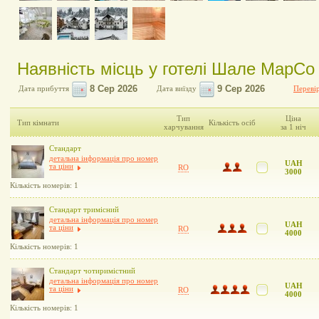
Наявність місць у готелі Шале МарСо
Дата прибуття
Дата виїзду
Перевір
Тип
Ціна
Тип кімнати
Кількість осіб
харчування
за 1 ніч
Стандарт
детальна інформація про номер
UAH
та ціни
RO
3000
Кількість номерів: 1
Стандарт тримісний
детальна інформація про номер
UAH
та ціни
RO
4000
Кількість номерів: 1
Стандарт чотиримістний
детальна інформація про номер
UAH
та ціни
RO
4000
Кількість номерів: 1