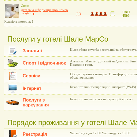
Люкс
детальна інформація про номер
UAH
та ціни
RO
4500
Кількість номерів: 1
Послуги у готелі Шале МарСо
Цілодобова служба реєстрації та обслуговува
Загальні
Альтанка. Мангал. Дитячий майданчик. Баня 
Спорт і відпочинок
Походи в гори.
Обслуговування номерів. Трансфер до / з го
Сервіси
обслуговування.
Безкоштовний безпровідний інтернет (Wi-Fi).
Інтернет
Послуги з
Безкоштовна парковка на території готелю.
паркування
Порядок проживання у готелі Шале 
Час виїзду - до 12.00 Час заїзду - з 13.00.
Реєстрація