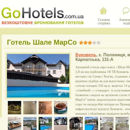
Головна
Анонси
сторінка
події
Готель Шале МарСо
Буковель
,
с. Поляниця, в
Карпатська, 131-А
Затишний готель євро-класу «Шале Ма
1,8 км від підйомника 1R ТК Буковель і
високих гір Синяк і Хом'як, з'єднани
відмінно підійде як для відпочинку сім'
готелю площею 330 кв.м. включає 14 р
«сімейний» і «стандарт» із супутников
балконом з видом на засніжені схили г
МарСо" влітку запропонують відпочив
гори чи екскурсійні поїздки по Прикар
інфраструктурі курорту Буковель - пок
ковзанах і обов'язково відвідати колиб