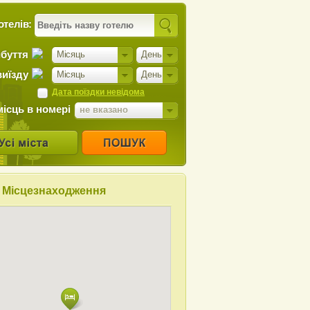
отелів:
ибуття
Місяць
День
виїзду
Місяць
День
Дата поїздки невідома
місць в номері
не вказано
Місцезнаходження