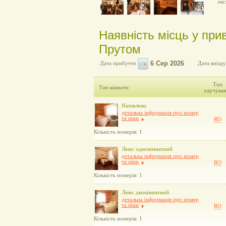
екс
Наявність місць у при
Прутом
Дата прибуття
Дата виїзду
Тип
Тип кімнати
харчува
Напівлюкс
детальна інформація про номер
та ціни
RO
Кількість номерів: 1
Люкс однокімнатний
детальна інформація про номер
та ціни
RO
Кількість номерів: 1
Люкс двокімнатний
детальна інформація про номер
та ціни
RO
Кількість номерів: 1