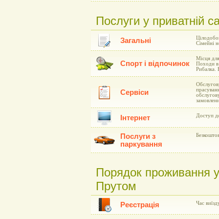
Послуги у приватній с
Цілодобов
Загальні
Сімейні н
Місця для
Спорт і відпочинок
Походи в 
Рибалка. 
Обслугову
прасуванн
Сервіси
обслугов
замовлен
Доступ до
Інтернет
Послуги з
Безкоштов
паркування
Порядок проживання у
Прутом
Час виїзду
Реєстрація