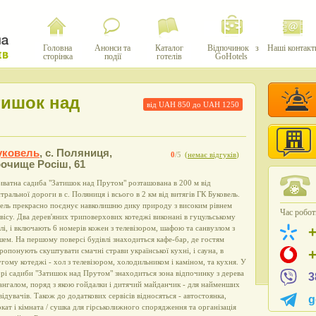
Головна
Анонси та
Каталог
Відпочинок з
Наші контакт
сторінка
події
готелів
GoHotels
тишок над
від UAH
850
до UAH
1250
уковель
,
с. Поляниця,
0
/5
(
немає відгуків
)
рочище Росіш, 61
ватна садиба "Затишок над Прутом" розташована в 200 м від
тральної дороги в с. Поляниця і всього в 2 км від витягів ГК Буковель.
ель прекрасно поєднує навколишню дику природу з високим рівнем
Час роботи
вісу. Два дерев'яних триповерхових котеджі виконані в гуцульському
лі, і включають 6 номерів кожен з телевізором, шафою та санвузлом з
ем. На першому поверсі будівлі знаходиться кафе-бар, де гостям
ропонують скуштувати смачні страви української кухні, і сауна, в
гому котеджі - хол з телевізором, холодильником і каміном, та кухня. У
рі садиби "Затишок над Прутом" знаходиться зона відпочинку з дерева
3
ангалом, поряд з якою гойдалки і дитячий майданчик - для найменших
відувачів. Також до додаткових сервісів відносяться - автостоянка,
g
кат і кімната / сушка для гірськолижного спорядження та організація