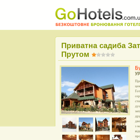
Приватна садиба За
Прутом
Б
у
При
цен
Гот
сер
сти
душ
зап
дру
дво
з м
від
про