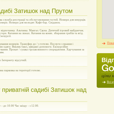
адибі Затишок над Прутом
а служба реєстрації та обслуговування гостей. Номери для некурців.
омери. Номери для молодят. Кафе-бар. Сніданок.
 відпочинку. Альтанка. Мангал. Сауна. Дитячий ігровий майданчик.
гори. Катання на лижах. Катання на конях. збирання грибів та ягід.
Екскурсії.
Показ
вання номерів. Трансфер до / з готелю. Послуги з прання і
ю одягу. Виклик таксі, швидкої допомоги. Екскурсійне
ування. Прокат / сушка гірськолижного спорядження. Харчування за
ням.
Від
 Інтернету відсутній.
на парковка на території готелю.
ціни 
Всі к
 приватній садибі Затишок над
 - до 10.00 Час заїзду - з 12.00.