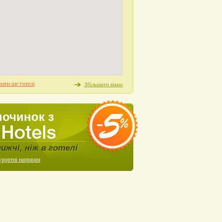
ати ще готелі
Збільшити вікно
починок з
нижчі, ніж в готелі
урортні напрями