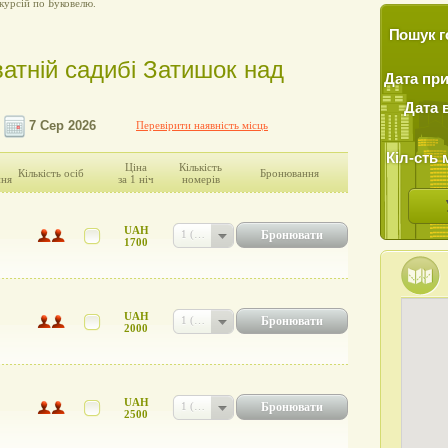
курсій по Буковелю.
Пошук г
ватній садибі Затишок над
Дата пр
Дата 
Перевірити наявність місць
Кіл-сть 
Ціна
Кількість
Кількість осіб
Бронювання
ння
за 1 ніч
номерів
UAH
Бронювати
1 (UAH 1700)
1700
UAH
Бронювати
1 (UAH 2000)
2000
UAH
Бронювати
1 (UAH 2500)
2500