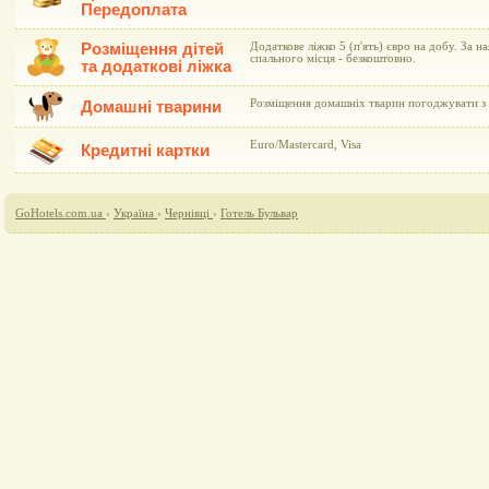
Передоплата
Розміщення дітей
Додаткове ліжко 5 (п'ять) євро на добу. За н
спального місця - безкоштовно.
та додаткові ліжка
Розміщення домашніх тварин погоджувати з 
Домашні тварини
Euro/Mastercard, Visa
Кредитні картки
GoHotels.com.ua
›
Україна
›
Чернівці
›
Готель Бульвар