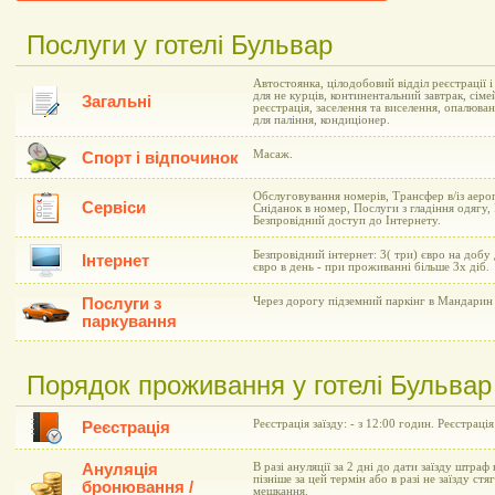
Послуги у готелі Бульвар
Автостоянка, цілодобовий відділ реєстрації 
для не курців, континентальний завтрак, сіме
Загальні
реєстрація, заселення та виселення, опалюва
для паління, кондиціонер.
Масаж.
Спорт і відпочинок
Обслуговування номерів, Трансфер в/із аеро
Сервіси
Сніданок в номер, Послуги з гладіння одягу,
Безпровідний доступ до Інтернету.
Безпровідний інтернет: 3( три) євро на добу
Інтернет
євро в день - при проживанні більше 3х діб.
Послуги з
Через дорогу підземний паркінг в Мандарин 
паркування
Порядок проживання у готелі Бульвар
Реєстрація заїзду: - з 12:00 годин. Реєстрація
Реєстрація
Ануляція
В разі ануляції за 2 дні до дати заїзду штраф 
пізніше за цей термін або в разі не заїзду ст
бронювання /
мешкання.