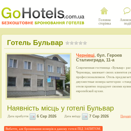
Головна
Анонси
сторінка
події
Готель Бульвар
Чернівці
,
бул. Героев
Сталинграда, 11-а
Современная гостиница «Бульвар» рас
Черновцы, завлекает своих клиентов 
профессионализмом. Отель предлагае
двухместные номера категории «станд
отеля приятно порадуют своими кули
европейской кухни.
Наявність місць у готелі Бульвар
Дата прибуття
Дата виїзду
Перевір
Вибачте, але бронювання номерів в даному готелі ПІД ЗАПИТОМ.