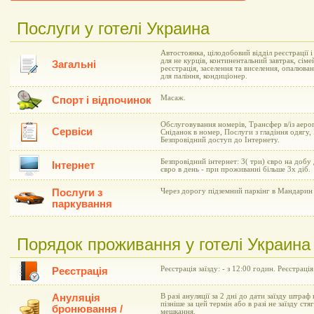
Послуги у готелі Украина
Автостоянка, цілодобовий відділ реєстрації 
для не курців, континентальний завтрак, сіме
Загальні
реєстрація, заселення та виселення, опалюва
для паління, кондиціонер.
Масаж.
Спорт і відпочинок
Обслуговування номерів, Трансфер в/із аеро
Сервіси
Сніданок в номер, Послуги з гладіння одягу,
Безпровідний доступ до Інтернету.
Безпровідний інтернет: 3( три) євро на добу
Інтернет
євро в день - при проживанні більше 3х діб.
Послуги з
Через дорогу підземний паркінг в Мандарин 
паркування
Порядок проживання у готелі Украина
Реєстрація заїзду: - з 12:00 годин. Реєстрація
Реєстрація
Ануляція
В разі ануляції за 2 дні до дати заїзду штраф 
пізніше за цей термін або в разі не заїзду ст
бронювання /
мешкання.