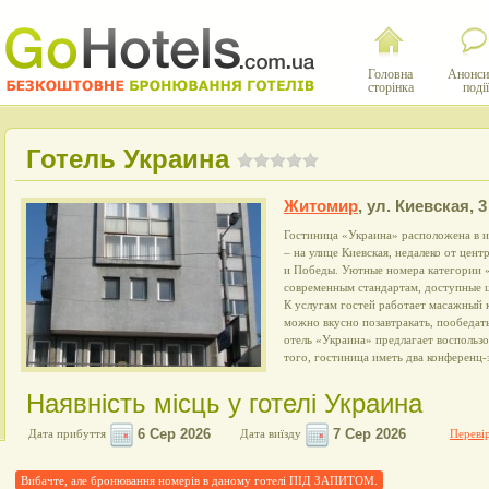
Головна
Анонси
сторінка
події
Готель Украина
Житомир
,
ул. Киевская, 3
Гостиница «Украина» расположена в и
– на улице Киевская, недалеко от цен
и Победы. Уютные номера категории 
современным стандартам, доступные ц
К услугам гостей работает масажный к
можно вкусно позавтракать, пообедать
отель «Украина» предлагает воспользо
того, гостиница иметь два конференц-з
Наявність місць у готелі Украина
Дата прибуття
Дата виїзду
Перевір
Вибачте, але бронювання номерів в даному готелі ПІД ЗАПИТОМ.