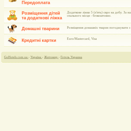
Передоплата
Розміщення дітей
Додаткове ліжко 5 (п'ять) євро на добу. За н
спального місця - безкоштовно.
та додаткові ліжка
Розміщення домашніх тварин погоджувати з 
Домашні тварини
Euro/Mastercard, Visa
Кредитні картки
GoHotels.com.ua
›
Україна
›
Житомир
›
Готель Украина