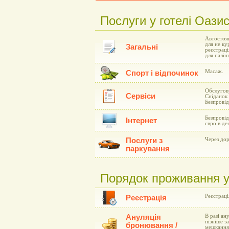
Послуги у готелі Оази
Автостоян
для не ку
Загальні
реєстраці
для палін
Масаж.
Спорт і відпочинок
Обслугову
Сервіси
Сніданок 
Безпровід
Безпровід
Інтернет
євро в де
Послуги з
Через дор
паркування
Порядок проживання у
Реєстрація
Реєстрація
Ануляція
В разі ан
пізніше з
бронювання /
мешкання