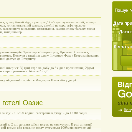
с
Пошук г
ка, цілодобовий відділ реєстрації і обслуговування гостей, номери
Дата пр
рців, континентальний завтрак, сімейні номера, ліфт, експрес
я, заселення та виселення, опалювання, камера схову багажу, місця
Дата 
ня, кондиціонер.
Кіл-сть 
вання номерів, Трансфер в/із аеропорту, Пральня, Хімчистка,
в номер, Послуги з гладіння одягу, Інтернет, Факс / Ксерокопіювання,
ний доступ до Інтернету.
ний інтернет: 3( три) євро на добу до 3х днів проживання, 2(два)
нь - при проживанні більше 3х діб.
огу підземний паркінг в Мандарин Плаза або у дворі.
Від
 готелі Оазис
ціни 
Всі к
 заїзду: - з 12:00 годин. Реєстрація від'їзду: - до 12:00 годин.
уляції за 2 дні до дати заїзду штраф не стягується. В разі ануляції
а цей термін або в разі не заїзду стягується 100% від вартості діб
.