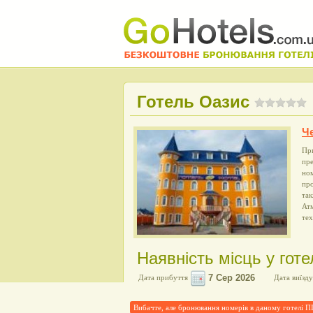
Готель Оазис
Че
При
пр
но
пр
так
Ат
те
Наявність місць у готе
Дата прибуття
Дата виїзду
Вибачте, але бронювання номерів в даному готелі