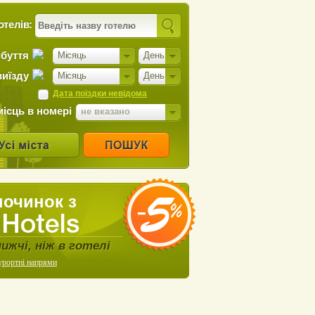
отелів:
ибуття
Місяць
День
виїзду
Місяць
День
Дата поїздки невідома
місць в номері
не вказано
починок з
нижчі, ніж в готелі
урортні напрями