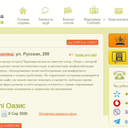
Головна
Анонси та
Каталог
Відпочинок з
Наші контакт
сторінка
події
готелів
GoHotels
від UAH
0
до UAH
0
рнівці
,
ул. Русская, 299
0
/5
(
немає відгуків
)
 въезде в город Черновцы нельзя не заметить отель «Оазис», который
едлагает своим посетителям отдых в двухместных комфортабельных
мерах, оборудованных всеми необходимыми для комфортного
оживания и отдыха удобствами. На территории гостиницы размещается
же кафе, где можно вкусно покушать и провести свободное время.
мосфера роскоши и уюта номеров сочетается с самым современным
Час роботи
хническим оснащением и сервисным обслуживанием.
лі Оазис
3
Перевірити наявність місць
g
 ПІД ЗАПИТОМ.