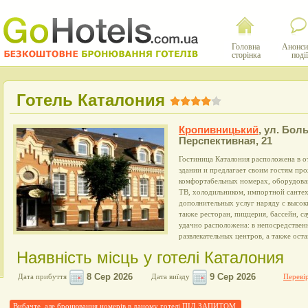
Головна
Анонси
сторінка
події
Готель Каталония
Кропивницький
,
ул. Бол
Перспективная, 21
Гостиница Каталония расположена в 
здании и предлагает своим гостям пр
комфортабельных номерах, оборудова
ТВ, холодильником, импортной сантех
дополнительных услуг наряду с высок
также ресторан, пиццерия, бассейн, са
удачно расположена: в непосредствен
развлекательных центров, а также ост
Наявність місць у готелі Каталония
Дата прибуття
Дата виїзду
Перевір
Вибачте, але бронювання номерів в даному готелі ПІД ЗАПИТОМ.