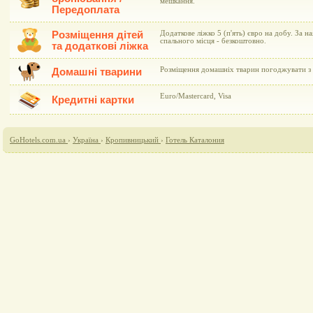
мешкання.
Передоплата
Розміщення дітей
Додаткове ліжко 5 (п'ять) євро на добу. За н
спального місця - безкоштовно.
та додаткові ліжка
Розміщення домашніх тварин погоджувати з 
Домашні тварини
Euro/Mastercard, Visa
Кредитні картки
GoHotels.com.ua
›
Україна
›
Кропивницький
›
Готель Каталония