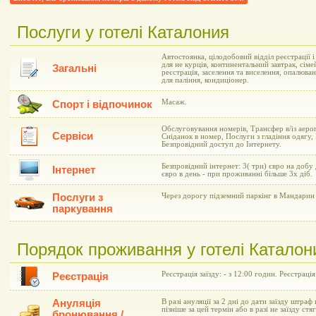
Послуги у готелі Каталония
Автостоянка, цілодобовий відділ реєстрації 
для не курців, континентальний завтрак, сіме
Загальні
реєстрація, заселення та виселення, опалюва
для паління, кондиціонер.
Масаж.
Спорт і відпочинок
Обслуговування номерів, Трансфер в/із аеро
Сервіси
Сніданок в номер, Послуги з гладіння одягу,
Безпровідний доступ до Інтернету.
Безпровідний інтернет: 3( три) євро на добу
Інтернет
євро в день - при проживанні більше 3х діб.
Послуги з
Через дорогу підземний паркінг в Мандарин 
паркування
Порядок проживання у готелі Каталон
Реєстрація заїзду: - з 12:00 годин. Реєстрація
Реєстрація
Ануляція
В разі ануляції за 2 дні до дати заїзду штраф 
пізніше за цей термін або в разі не заїзду ст
бронювання /