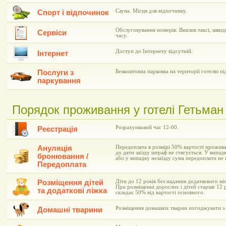
Сауна. Місця для відпочинку.
Спорт і відпочинок
Обслуговування номерів. Виклик таксі, швид
Сервіси
часу.
Доступ до Інтернету відсутній.
Інтернет
Послуги з
Безкоштовна парковка на території готелю п
паркування
Порядок проживання у готелі Гетьман
Розрахунковий час 12-00.
Реєстрація
Ануляція
Передоплата в розмірі 50% вартості прожива
до дати заїзду штраф не стягується. У випадк
бронювання /
або у випадку незаїзду сума передоплати не 
Передоплата
Розміщення дітей
Діти до 12 років без надання додаткового м
При розміщенні дорослих і дітей старше 12 р
та додаткові ліжка
складає 50% від вартості основного.
Розміщення домашніх тварин погоджувати з 
Домашні тварини