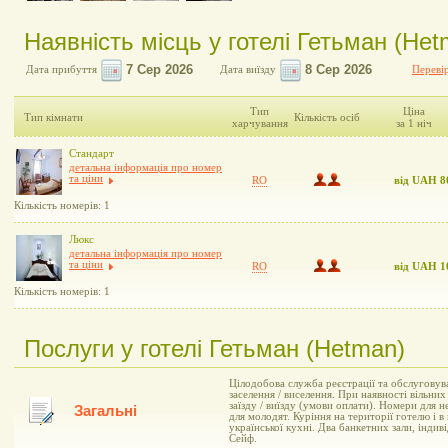
Наявність місць у готелі Гетьман (Het
Дата прибуття
Дата виїзду
Перевір
Тип
Ціна
Тип кімнати
Кількість осіб
харчування
за 1 ніч
Стандарт
детальна інформація про номер
та ціни
RO
від UAH 8
Кількість номерів: 1
Люкс
детальна інформація про номер
та ціни
RO
від UAH 1
Кількість номерів: 1
Послуги у готелі Гетьман (Hetman)
Цілодобова служба реєстрації та обслуговув
заселення / виселення. При наявності вільни
заїзду / виїзду (умови оплати). Номери для 
Загальні
для молодят. Куріння на території готелю і 
української кухні. Два банкетних зали, індив
Сейф.