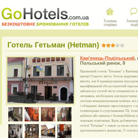
Головна
Анонси
сторінка
події
Готель Гетьман (Hetman)
Кам'янець-Подільський
,
Польський ринок, 8
Приватний готель "Гетьман" у Кам'янц
центрі Старого міста. Готель відрізняє
якістю, але й індивідуальним підходом
кваліфікований обслуговуючий персона
забезпечує гостей міста упевненістю 
затишком, необхідним для відпочинку. У
система кондиціонування повітря, всі
і обладнані ліжками євростандарту з
телевізорами із супутниковим ТБ, тел
кабіною або ванною і безперебійною п
зональне освітлення. Крім дублюючих 
готелі "Гетьман" є також сучасна сист
протипожежного контролю. У готелі є