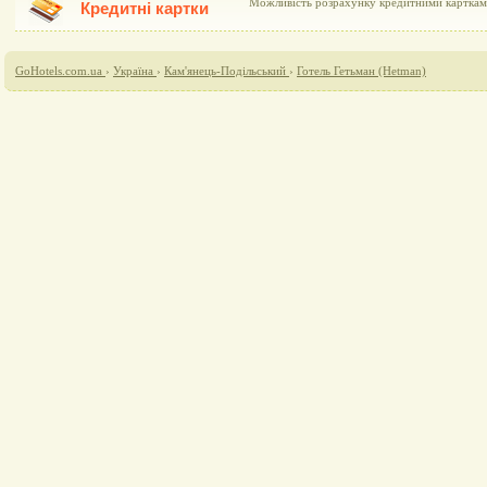
Можливість розрахунку кредитними картками 
Кредитні картки
GoHotels.com.ua
›
Україна
›
Кам'янець-Подільський
›
Готель Гетьман (Hetman)