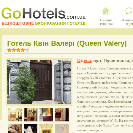
Головна
Анонси
сторінка
події
Готель Квін Валері (Queen Valery)
Одеса
,
вул. Пушкінська, 
Готель "Queen Valery" розташувався в 
вулиці Пушкінської та Дерибасівської і
споруди ХVIII століття. У декількох 
Опери та Балету, набережна Чорного 
Приморський Бульвар. Родзинкою готе
старовинні дзеркала, гобелени і картин
відкривається чудовий вид на Пушкінсь
Східного мистецтва. Комфортабельні н
сімейний оснащені чудовими меблями 
ковдрами і подушками з натурального п
натуральної бавовни, м'якими меблями
доступом до інтернет Wi-Fi. На терито
знаходиться кафе "Цезар", де гості м
смачно поснідати.