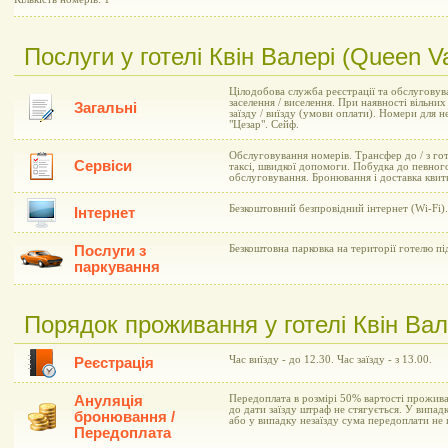
Послуги у готелі Квін Валері (Queen Va
Цілодобова служба реєстрації та обслуговув
заселення / виселення. При наявності вільни
Загальні
заїзду / виїзду (умови оплати). Номери для 
"Цезар". Сейф.
Обслуговування номерів. Трансфер до / з гот
Сервіси
таксі, швидкої допомоги. Побудка до певног
обслуговування. Бронювання і доставка квиткі
Безкоштовний безпровідний інтернет (Wi-Fi).
Інтернет
Послуги з
Безкоштовна парковка на території готелю п
паркування
Порядок проживання у готелі Квін Вал
Час виїзду - до 12.30. Час заїзду - з 13.00.
Реєстрація
Ануляція
Передоплата в розмірі 50% вартості прожива
до дати заїзду штраф не стягується. У випадк
бронювання /
або у випадку незаїзду сума передоплати не 
Передоплата