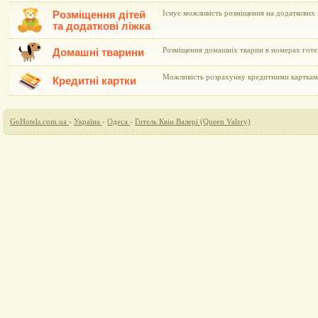
Розміщення дітей
Існує можливість розміщення на додаткових 
та додаткові ліжка
Розміщення домашніх тварин в номерах готе
Домашні тварини
Можливість розрахунку кредитними картками 
Кредитні картки
GoHotels.com.ua
›
Україна
›
Одеса
›
Готель Квін Валері (Queen Valery)