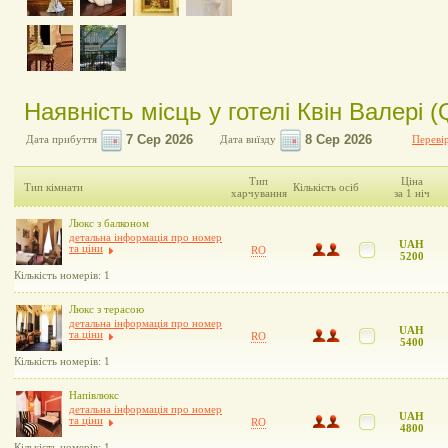
Наявність місць у готелі Квін Валері (
Дата прибуття
Дата виїзду
Перевір
Тип
Ціна
Тип кімнати
Кількість осіб
харчування
за 1 ніч
Люкс з балконом
детальна інформація про номер
UAH
та ціни
RO
5200
Кількість номерів: 1
Люкс з терасою
детальна інформація про номер
UAH
та ціни
RO
5400
Кількість номерів: 1
Напівлюкс
детальна інформація про номер
UAH
та ціни
RO
4800
Кількість номерів: 1