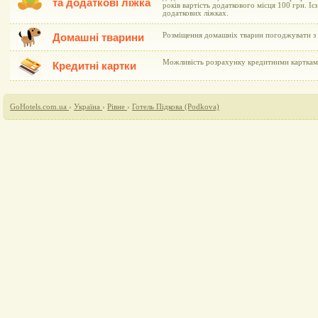
та додаткові ліжка
років вартість додаткового місця 100 грн. І
додаткових ліжках.
Розміщення домашніх тварин погоджувати з 
Домашні тварини
Можливість розрахунку кредитними картками 
Кредитні картки
GoHotels.com.ua
›
Україна
›
Рівне
›
Готель Підкова (Podkova)