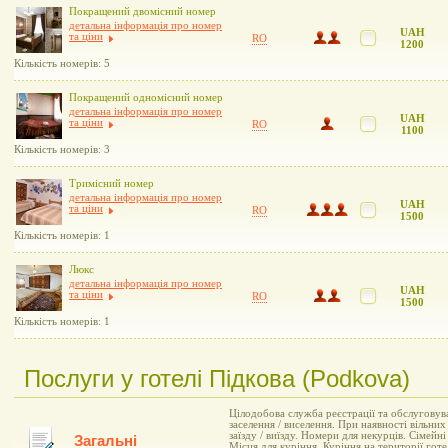
Покращений двомісний номер
детальна інформація про номер
UAH
та ціни
RO
1200
Кількість номерів: 5
Покращений одномісний номер
детальна інформація про номер
UAH
та ціни
RO
1100
Кількість номерів: 3
Тримісний номер
детальна інформація про номер
UAH
та ціни
RO
1500
Кількість номерів: 1
Люкс
детальна інформація про номер
UAH
та ціни
RO
1500
Кількість номерів: 1
Послуги у готелі Підкова (Podkova)
Цілодобова служба реєстрації та обслуговув
заселення / виселення. При наявності вільни
заїзду / виїзду. Номери для некурців. Сімей
Загальні
Місця для куріння. Куріння на території гот