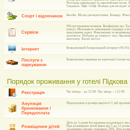
Ресторан української та європейської кухні. 
Сніданок. Ліфт. Сейф. Номери для молодят з
Басейн. Місця для відпочинку. Більярд. Фінс
Спорт і відпочинок
Обслуговування номерів. Конференц-зал. Тра
плату). Можливість замовлення сніданку в но
Сервіси
прасуванню одягу. Факсимільні та копіювальн
допомоги. Побудка до певного часу. Бронюван
кінотеатр. Room-service.
Безкоштовний безпровідний інтернет (Wi-Fi).
Інтернет
Послуги з
Безкоштовна парковка на території готелю п
паркування
Порядок проживання у готелі Підкова 
Час виїзду - до 12.00. Час заїзду - з 12.00.
Реєстрація
Ануляція
Передоплата в розмірі вартості 1 діб прожив
бронювання /
Передоплата
Діти до 5 років без надання додаткового мі
Розміщення дітей
При розміщенні дітей віком від 5 до 12 рокі
додаткових місцях становить 50%. При розмі