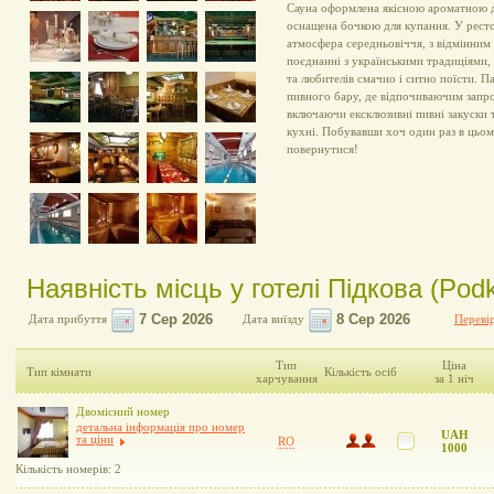
Сауна оформлена якісною ароматною д
оснащена бочкою для купання. У ресто
атмосфера середньовіччя, з відмінним
поєднанні з українськими традиціями
та любителів смачно і ситно поїсти. П
пивного бару, де відпочиваючим запро
включаючи ексклюзивні пивні закуски 
кухні. Побувавши хоч один раз в цьому
повернутися!
Наявність місць у готелі Підкова (Pod
Дата прибуття
Дата виїзду
Перевір
Тип
Ціна
Тип кімнати
Кількість осіб
харчування
за 1 ніч
Двомісний номер
детальна інформація про номер
UAH
та ціни
RO
1000
Кількість номерів: 2