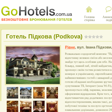
Головна
Анонси
сторінка
події
Готель Підкова (Podkova)
Рівне
,
вул. Івана Підкови
Розважально-оздоровчий комплекс "Під
відпочинку великою сім'єю або весело
знайде тут щось особливе для себе. На 
більярд, пивний паб, літній майданчик,
пропонує своїм гостям розміститися в
номерах в українському, європейському
найвимогливіших гостей є шикарний д
готелю обладнані необхідними зручнос
супутникове ТБ, Інтернет (зона Wi-Fi)
пропонується сейф, парковка, можливі
оформлення відрядження. Крім того, к
відпочиваючим ряд додаткових послуг:
відеоспостереженням, виклик таксі, до
побутової техніки та послуги оргтехн
плавальними доріжками, довжиною 20 