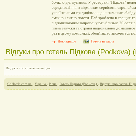
бочкою для купання. У ресторані "Підкова" неп
середньовіччя, з відмінним сервісом і європейс
українськими традиціями, що не залишить байду
смачно і ситно поїсти. Паб зроблено в кращих тр
відпочиваючим запропонують близько 20 сортів
пивні закуски та страви національної домашньої
раз в цьому комплексі, обов'язково захочеться п
Докладніше
Готель на карті
Відгуки про готель Підкова (Podkova) (
Відгуків про готель ще не було
GoHotels.com.ua
›
Україна
›
Рівне
›
Готель Підкова (Podkova)
›
Відгуки про готель Підк