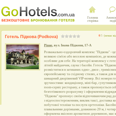
Головна
Анонси
сторінка
події
0
/5
(немає ві
Готель Підкова (Podkova)
Рівне
, вул. Івана Підкови, 17-А
Розважально-оздоровчий комплекс "Підкова" - це
великою сім'єю або веселою компанією, де кожн
особливе для себе. На території комплексу є готе
літній майданчик, сауна і басейн. Готель "Підко
розміститися в затишних одно-, двох-, тримісни
європейському та східному стилях, а також для 
шикарний дворівневий VIP-номер. Всі номери г
зручностями: кондиціонер, міні-бар, супутникове 
room-сервіс ресторану, а також пропонується се
безготівкового розрахунку і оформлення відрядж
"Підкова" пропонує своїм відпочиваючим ряд до
з відеоспостереженням, виклик таксі, доставка к
побутової техніки та послуги оргтехніки. Басей
плавальними доріжками, довжиною 20 м, і чотир
оформлена якісною ароматною деревиною, має к