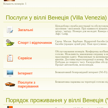
Кількість номерів: 1
Послуги у віллі Венеція (Villa Venezia)
Цілодобова служба реєстрації та обслуговув
заселення / виселення. При наявності вільни
Загальні
заїзду / виїзду. Номери для молодят. Камера 
Ліфт. Сейф.
Сауна. Масаж. Барбекю. Відкритий басейн (п
Спорт і відпочинок
басейн (працює цілий рік). Піші прогулянки. 
Обслуговування номерів. Конференц-зал/Банк
готелю. Можливість замовлення сніданку в н
прасуванню одягу. Факсимільні та копіюваль
Сервіси
квитків. Доставка кореспонденції в номер. В
Побудка до певного часу. Екскурсійне обслу
Прокат автомобілів, велосипедів.
Безкоштовний безпровідний інтернет (Wi-Fi).
Інтернет
Послуги з
Безкоштовна парковка на території готелю п
паркування
Порядок проживання у віллі Венеція (V