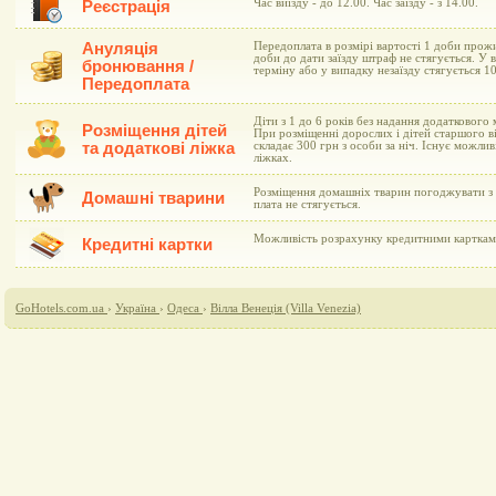
Час виїзду - до 12.00. Час заїзду - з 14.00.
Реєстрація
Ануляція
Передоплата в розмірі вартості 1 доби прожи
доби до дати заїзду штраф не стягується. У 
бронювання /
терміну або у випадку незаїзду стягується 1
Передоплата
Діти з 1 до 6 років без надання додаткового
Розміщення дітей
При розміщенні дорослих і дітей старшого ві
та додаткові ліжка
складає 300 грн з особи за ніч. Існує можли
ліжках.
Розміщення домашніх тварин погоджувати з 
Домашні тварини
плата не стягується.
Можливість розрахунку кредитними картками 
Кредитні картки
GoHotels.com.ua
›
Україна
›
Одеса
›
Вілла Венеція (Villa Venezia)