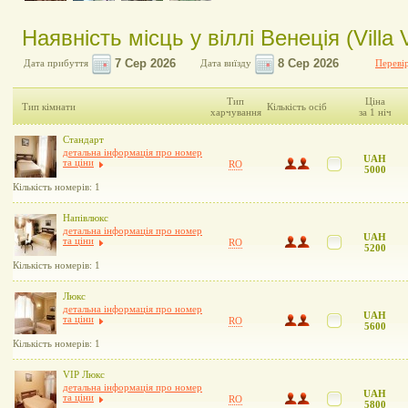
Наявність місць у віллі Венеція (Villa 
Дата прибуття
Дата виїзду
Перевір
Тип
Ціна
Тип кімнати
Кількість осіб
харчування
за 1 ніч
Стандарт
детальна інформація про номер
UAH
та ціни
RO
5000
Кількість номерів: 1
Напівлюкс
детальна інформація про номер
UAH
та ціни
RO
5200
Кількість номерів: 1
Люкс
детальна інформація про номер
UAH
та ціни
RO
5600
Кількість номерів: 1
VIP Люкс
детальна інформація про номер
UAH
та ціни
RO
5800