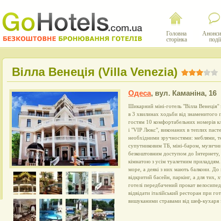
Головна
Анонси
сторінка
події
Вілла Венеція (Villa Venezia)
Одеса
,
вул. Каманіна, 16
Шикарний міні-готель "Вілла Венеція" 
в 3 хвилинах ходьби від знаменитого 
гостям 10 комфортабельних номерів кл
і "VIP Люкс", виконаних в теплих паст
необхідними зручностями: меблями, те
супутниковим ТБ, міні-баром, музич
безкоштовним доступом до Інтернету,
кімнатою з усім туалетним приладдям. 
море, а деякі з них мають балкони. До 
відкритий басейн, паркінг, а для тих,
готелі передбачений прокат велосипед
відвідати італійський ресторан при гот
вишуканими стравами від шеф-кухаря з 