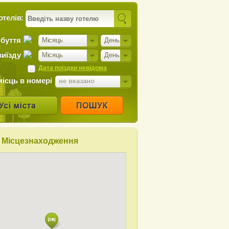
отелів:
ибуття
Місяць
День
виїзду
Місяць
День
Дата поїздки невідома
місць в номері
не вказано
Місцезнаходження