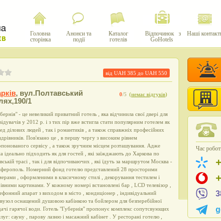
Головна
Анонси та
Каталог
Відпочинок з
Наші контакт
сторінка
події
готелів
GoHotels
від UAH
385
до UAH
550
рків
,
вул.Полтавський
0
/5
(
немає відгуків
)
ях,190/1
бернія" - це невеликий приватний готель , яка відчинила свої двері для
відувачів у 2012 р. і з тих пір вже встигла стати популярним готелем як
ед ділових людей , так і романтиків , а також справжніх професійних
дрівників. Пов'язано це , в першу чергу з високим рівнем
понованого сервісу , а також зручним місцем розташування. Адже
Час роботи
а ідеально підходить як для гостей , які заїжджають до Харкова по
вській трасі , так і для відпочиваючих , які їдуть за маршрутом Москва -
мферополь. Номерний фонд готелю представлений 28 просторими
ерами , оформленими в класичному стилі , декорування тестилем і
івними картинами. У кожному номері встановлені бар , LCD телевізор ,
3
ефонний апарат з виходом в місто , кондиціонер , індивідуальний
вузол оснащений душовою кабінкою та бойлером для безперебійної
g
ачі гарячої води. Готель "Губернія" пропонує комплекс сопутсвующих
луг: сауну , парову лазню і масажний кабінет . У ресторані готелю ,