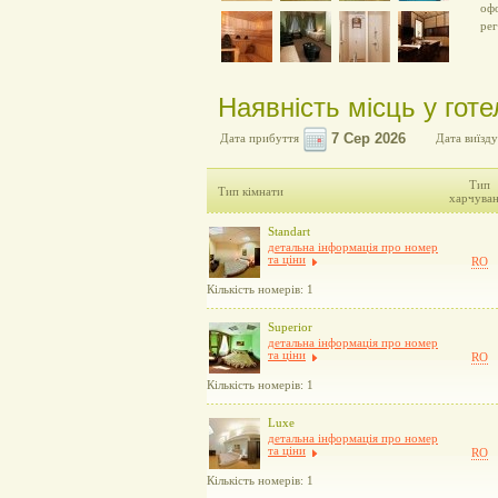
офо
рег
Наявність місць у готе
Дата прибуття
Дата виїзду
Тип
Тип кімнати
харчува
Standart
детальна інформація про номер
та ціни
RO
Кількість номерів: 1
Superior
детальна інформація про номер
та ціни
RO
Кількість номерів: 1
Luxe
детальна інформація про номер
та ціни
RO
Кількість номерів: 1