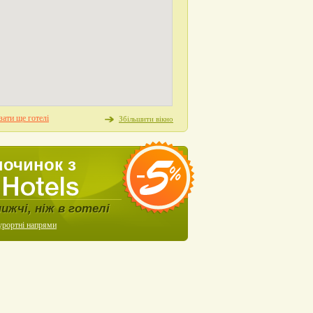
ати ще готелі
Збільшити вікно
починок з
нижчі, ніж в готелі
урортні напрями