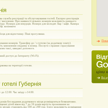
нія
а служба реєстрації та обслуговування гостей. Експрес-реєстрація
 / виселення. При наявності вільних номерів можливість раннього
виїзду. Номери для некурців. Номери для молодят. Бар / кафе. Камера
йф. копіювати
сця для відпочинку. Піші прогулянки.
Показ
вання номерів. Трансфер до / з готелю (за додаткову плату).
ь замовлення сніданку в номер. Послуги з прання і прасування
клик таксі, швидкої допомоги.
Від
ний доступ до Інтернету (Wi-Fi).
рковка на території готелю.
ціни 
Всі к
готелі Губернія
у до 12:00. Час заїзду з 14:00.
 років без надання додаткового місця розміщуються безкоштовно.
щенні дітей віком від 7 до 16 років вартість проживання на
х місцях становить від 100 до 200 грн. Існує можливість розміщення