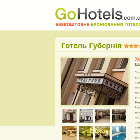
Готель Губернія
Ха
шл
"Гу
від
сер
ман
про
вон
Киї
Сі
ном
чар
тел
сан
под
пос