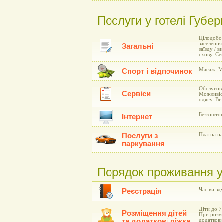
Послуги у готелі Губер
Цілодобов
заселення
Загальні
заїзду / 
схову. Се
Масаж. Мі
Спорт і відпочинок
Обслугову
Сервіси
Можливіст
одягу. Ви
Безкоштов
Інтернет
Послуги з
Платна па
паркування
Порядок проживання у 
Час виїзд
Реєстрація
Діти до 7
Розміщення дітей
При розмі
та додаткові ліжка
додаткови