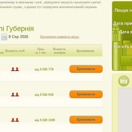
рмленому в заміському стилі , відвідувачі зможуть скуштувати смачні
іональні страви , а вранці тут сервірують континентальний сніданок.
Пошук г
Дата пр
лі Губернія
Дата 
Перевірити наявність місць
Кіл-сть 
Ціна
Кількість
Кількість осіб
Бронювання
ння
за 1 ніч
номерів
Бронювати
від UAH 770
Бронювати
від UAH 920
Бронювати
від UAH 1100