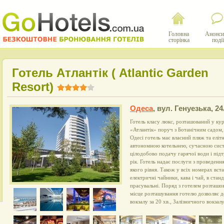
Головна
Анонси
сторінка
події
Готель Атлантік ( Atlantic Garden
Resort)
Одеса
,
вул. Генуезька, 24
Готель класу люкс, розташований у кур
«Атлантік» поруч з Ботанічним садом
Одесі готель має власний пляж та еліт
автономною котельнею, сучасною сист
цілодобово подачу гарячої води і під
рік. Готель надає послуги з проведення
якого рівня. Також у всіх номерах вст
електричні чайники, кава і чай, в ста
прасувальні. Поряд з готелем розташов
місце розташування готелю дозволяє д
вокзалу за 20 хв., Залізничного вокзалу