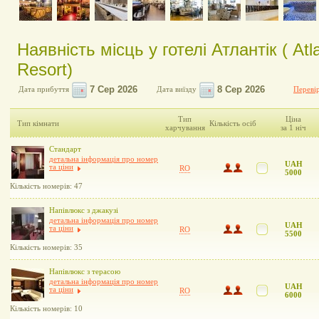
Наявність місць у готелі Атлантік ( Atl
Resort)
Дата прибуття
Дата виїзду
Перевір
Тип
Ціна
Тип кімнати
Кількість осіб
харчування
за 1 ніч
Стандарт
детальна інформація про номер
UAH
та ціни
RO
5000
Кількість номерів: 47
Напівлюкс з джакузі
детальна інформація про номер
UAH
та ціни
RO
5500
Кількість номерів: 35
Напівлюкс з терасою
детальна інформація про номер
UAH
та ціни
RO
6000
Кількість номерів: 10