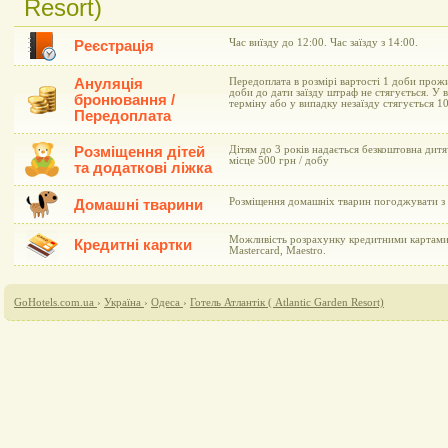
Resort)
Час виїзду до 12:00. Час заїзду з 14:00.
Реєстрація
Ануляція
Передоплата в розмірі вартості 1 доби прожи
доби до дати заїзду штраф не стягується. У 
бронювання /
терміну або у випадку незаїзду стягується 
Передоплата
Розміщення дітей
Дітям до 3 років надається безкоштовна дитя
місце 500 грн / добу
та додаткові ліжка
Розміщення домашніх тварин погоджувати з 
Домашні тварини
Можливість розрахунку кредитними картами A
Кредитні картки
Mastercard, Maestro.
GoHotels.com.ua
›
Україна
›
Одеса
›
Готель Атлантік ( Atlantic Garden Resort)