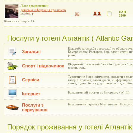
Люкс двокімнатний
детальна інформація про номер
UAH
та ціни
RO
6500
Кількість номерів: 14
Послуги у готелі Атлантік ( Atlantic Ga
Цілодобова служба реєстрації та обслуговув
Загальні
Камера схову. Ресторан, бар, власні елітні н
рівня.
Відкритий плавальний бассейн.Турецкая / пар
Спорт і відпочинок
пляжна зона.
Туристичне бюро, хімчистка, послуги з прасу
Сервіси
катерів. пральня, салон краси, конференц-зал 
схову, піднос багажу, доставка квітів, приби
Безкоштовний доступ до Інтернету (Wi-Fi).
Інтернет
Послуги з
Безкоштовна парковка біля готелю. Під охор
паркування
Порядок проживання у готелі Атлантік 