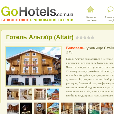
Головна
Анонси
сторінка
події
Готель Альтаїр (Altair)
Буковель
,
урочище Стаї
275
Готель Альтаїр знаходиться в центрі с.
гірськолижного курорту Буковель, в 5 
Являє собою два чотириповерхових кот
29 номерів класу: двокімнатні люкси, 
все найнеобхідніше для прекрасного в
дозволяє підтримувати тепло цілий рік,
ресторан, банкетний зал, конференц-за
гостям приємний відпочинок в сауні з
оздоровлення та відпочинку, піші про
грибів та ягід, прокат гірськолижного