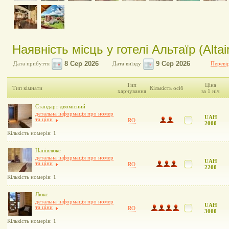
Наявність місць у готелі Альтаїр (Altai
Дата прибуття
Дата виїзду
Перевір
Тип
Ціна
Тип кімнати
Кількість осіб
харчування
за 1 ніч
Стандарт двомісний
детальна інформація про номер
UAH
та ціни
RO
2000
Кількість номерів: 1
Напівлюкс
детальна інформація про номер
UAH
та ціни
RO
2200
Кількість номерів: 1
Люкс
детальна інформація про номер
UAH
та ціни
RO
3000
Кількість номерів: 1