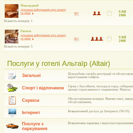
Мансардний
детальна інформація про номер
UAH
та ціни
RO
1900
Кількість номерів: 1
Економ
детальна інформація про номер
UAH
та ціни
RO
2400
Кількість номерів: 5
Послуги у готелі Альтаїр (Altair)
Цілодобова служба реєстрації та обслуговува
Загальні
користування сейфом.
Сауна с бассейном, походы в горы, собирани
Спорт і відпочинок
прокат горнолыжного снаряжения. Мангал
Обслуговування номерів. Виклик таксі, швид
Сервіси
обслуговування,
Безкоштовний доступ до Інтернету (Wi-Fi)
Інтернет
Послуги з
Безкоштовна парковка з відеоспостереженням
паркування