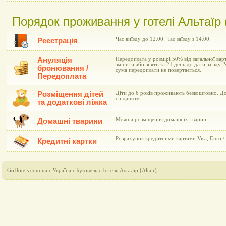
Порядок проживання у готелі Альтаїр (
Час виїзду до 12.00. Час заїзду з 14.00.
Реєстрація
Ануляція
Передоплата у розмірі 50% від загальної ва
змінити або зняти за 21 день до дати заїзду. У
бронювання /
сума передоплати не повертається.
Передоплата
Розміщення дітей
Діти до 6 років проживають безкоштовно. Дод
сніданком.
та додаткові ліжка
Можна розміщення домашніх тварин.
Домашні тварини
Розрахунок кредитними картами Visa, Euro / 
Кредитні картки
GoHotels.com.ua
›
Україна
›
Буковель
›
Готель Альтаїр (Altair)