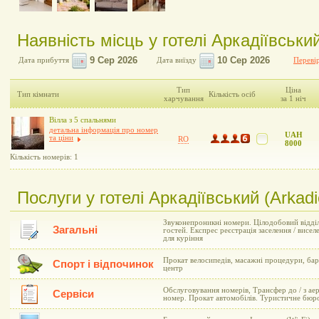
Наявність місць у готелі Аркадіївський
Дата прибуття
Дата виїзду
Перевір
Тип
Ціна
Тип кімнати
Кількість осіб
харчування
за 1 ніч
Вілла з 5 спальнями
детальна інформація про номер
UAH
та ціни
RO
8000
Кількість номерів: 1
Послуги у готелі Аркадіївський (Arkad
Звуконепроникні номери. Цілодобовий відділ
Загальні
гостей. Експрес реєстрація заселення / висел
для куріння
Прокат велосипедів, масажні процедури, барб
Спорт і відпочинок
центр
Обслуговування номерів, Трансфер до / з ае
Сервіси
номер. Прокат автомобілів. Туристичне бюро