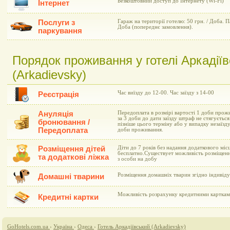
Безкоштовний доступ до Інтернету (Wi-Fi)
Інтернет
Послуги з
Гараж на території готелю: 50 грн. / Доба. П
Доба (попереднє замовлення).
паркування
Порядок проживання у готелі Аркадії
(Arkadievsky)
Час виїзду до 12-00. Час заїзду з 14-00
Реєстрація
Ануляція
Передоплата в розмірі вартості 1 доби прож
за 3 доби до дати заїзду штраф не стягується
бронювання /
пізніше цього терміну або у випадку незаїзд
Передоплата
доби проживання.
Розміщення дітей
Діти до 7 років без надання додаткового мі
бесплатно.Существует можливість розміщення
та додаткові ліжка
з особи на добу
Розміщення домашніх тварин згідно індивіду
Домашні тварини
Можливість розрахунку кредитними картками 
Кредитні картки
GoHotels.com.ua
›
Україна
›
Одеса
›
Готель Аркадіївський (Arkadievsky)