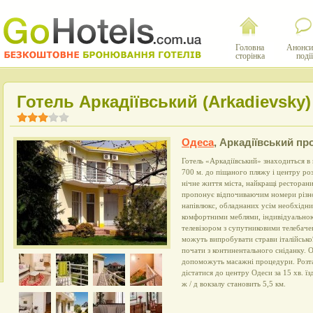
Головна
Анонси
сторінка
події
Готель Аркадіївський (Arkadievsky)
Одеса
,
Аркадіївський про
Готель «Аркадіївський» знаходиться в
700 м. до піщаного пляжу і центру ро
нічне життя міста, найкращі ресторани 
пропонує відпочиваючим номери різно
напівлюкс, обладнаних усім необхідни
комфортними меблями, індивідуально
телевізором з супутниковими телебаче
можуть випробувати страви італійської
почати з континентального сніданку.
допоможуть масажні процедури. Розт
дістатися до центру Одеси за 15 хв. їз
ж / д вокзалу становить 5,5 км.