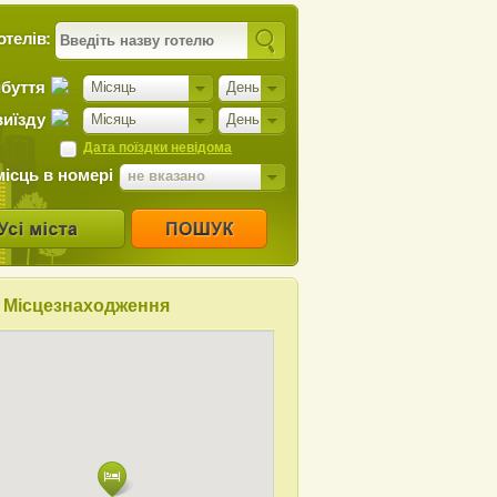
отелів:
ибуття
Місяць
День
виїзду
Місяць
День
Дата поїздки невідома
місць в номері
не вказано
Місцезнаходження