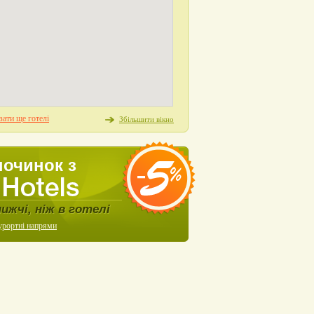
ати ще готелі
Збільшити вікно
починок з
нижчі, ніж в готелі
урортні напрями