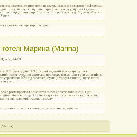
вання номерів, транспортні послуги, надання додаткової інформації
відпочинку, послуги з прання і прасування одягу, прокат і сушка
жного спорядження, прибирання номера 1 раз на добу, зміна білизни
 5 днів
на парковка на території готелю
готелі Марина (Marina)
00, заїзд 14-00
та 10% (для групи 30%). У разі ануляції або неприбуття в
аний номер сума передоплати не повертається. Для груп ануляція за
але утримання 10% від загальної суми (штрафні санкції), не залежно
ну ануляції
 років розміщуються безкоштовно без додаткового місця. При
і дітей віком від 5 до 12 років вартість проживання на додаткових
лежить від категорії номера і сезону
ня домашніх тварин в номерах готелю не передбачено
 (Marina)