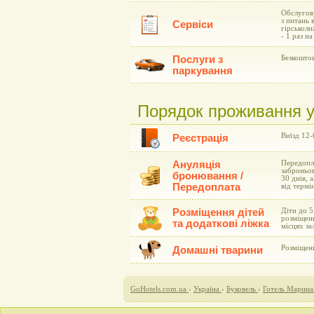
Обслугову
з питань 
Сервіси
гірськоли
- 1 раз на
Послуги з
Безкоштов
паркування
Порядок проживання у 
Виїзд 12-
Реєстрація
Ануляція
Передопла
заброньов
бронювання /
30 днів, 
Передоплата
від термі
Розміщення дітей
Діти до 5
розміщенн
та додаткові ліжка
місцях за
Розміщен
Домашні тварини
GoHotels.com.ua
›
Україна
›
Буковель
›
Готель Марина