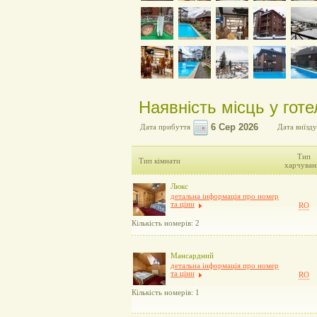
Наявність місць у готе
Дата прибуття
Дата виїзду
Тип
Тип кімнати
харчуван
Люкс
детальна інформація про номер
та ціни
RO
Кількість номерів: 2
Мансардний
детальна інформація про номер
та ціни
RO
Кількість номерів: 1