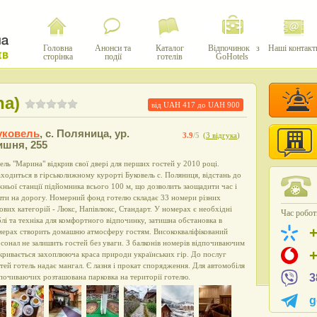
Головна
Анонси та
Каталог
Відпочинок з
Наші контакт
сторінка
події
готелів
GoHotels
na)
від UAH
417
до UAH
900
уковель
,
c. Поляница, ур.
3.9
/5
(
3 відгука
)
ишня, 255
ель "Марина" відкрив свої двері для перших гостей у 2010 році.
ходиться в гірськолижному курорті Буковель с. Поляниця, відстань до
ньої станції підйомника всього 100 м, що дозволить заощадити час і
ти на дорогу. Номерний фонд готелю складає 33 номери різних
ових категорій - Люкс, Напівлюкс, Стандарт. У номерах є необхідні
Час роботи
лі та техніка для комфортного відпочинку, затишна обстановка в
мерах створить домашню атмосферу гостям. Висококваліфікований
сонал не залишить гостей без уваги. З балконів номерів відпочиваючим
кривається захоплююча краса природи українських гір. До послуг
тей готель надає мангал. Є лазня і прокат спорядження. Для автомобіля
3
почиваючих розташована парковка на території готелю.
g