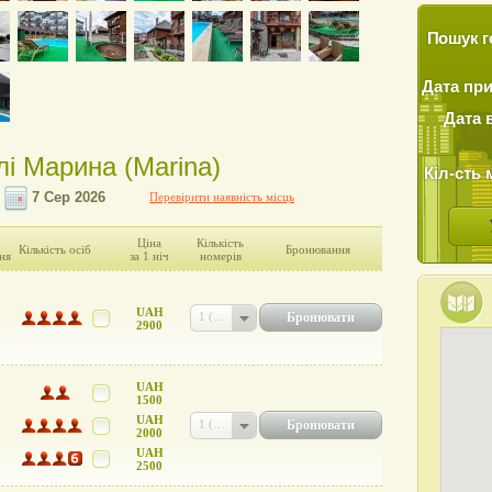
Пошук г
Дата пр
Дата 
лі Марина (Marina)
Кіл-сть 
Перевірити наявність місць
Ціна
Кількість
Кількість осіб
Бронювання
ня
за 1 ніч
номерів
UAH
Бронювати
1 (UAH 2900)
2900
UAH
1500
UAH
Бронювати
1 (UAH 2500)
2000
UAH
2500