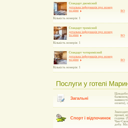
Стандарт двомісний
детальна інформація про номер
та ціни
RO
Кількість номерів: 1
Стандарт тримісний
детальна інформація про номер
та ціни
RO
Кількість номерів: 1
Стандарт чотиримісний
детальна інформація про номер
та ціни
RO
Кількість номерів: 1
Послуги у готелі Марин
Цілодобов
балконом,
Загальні
наявності
оплати), 
Знаходить
прокат, к
Спорт і відпочинок
година. (
Чан+Сауна
добу. Мiс