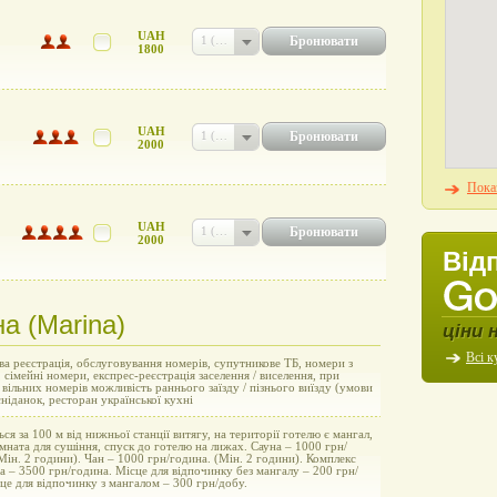
UAH
Бронювати
1 (UAH 1800)
1800
UAH
Бронювати
1 (UAH 2000)
2000
Показ
UAH
Бронювати
1 (UAH 2000)
2000
Від
а (Marina)
ціни 
Всі к
а реєстрація, обслуговування номерів, супутникове ТБ, номери з
 сімейні номери, експрес-реєстрація заселення / виселення, при
 вільних номерів можливість раннього заїзду / пізнього виїзду (умови
сніданок, ресторан української кухні
ся за 100 м від нижньої станції витягу, на території готелю є мангал,
імната для сушіння, спуск до готелю на лижах. Сауна – 1000 грн/
Мін. 2 години). Чан – 1000 грн/година. (Мін. 2 години). Комплекс
 – 3500 грн/година. Мiсце для вiдпочинку без мангалу – 200 грн/
це для вiдпочинку з мангалом – 300 грн/добу.