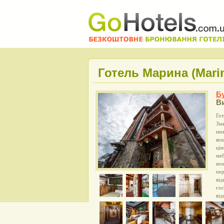
Готель Марина (Mari
Б
В
Гот
Зна
ниж
кош
цін
меб
но
пер
від
гос
від