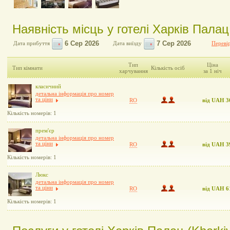
Наявність місць у готелі Харків Палац
Дата прибуття
Дата виїзду
Перевір
Тип
Ціна
Тип кімнати
Кількість осіб
харчування
за 1 ніч
класичний
детальна інформація про номер
та ціни
RO
від UAH 3
Кількість номерів: 1
прем'єр
детальна інформація про номер
та ціни
RO
від UAH 3
Кількість номерів: 1
Люкс
детальна інформація про номер
та ціни
RO
від UAH 6
Кількість номерів: 1