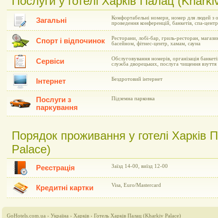
Послуги у готелі Харків Палац (Kharki
Комфортабельні номери, номер для людей з 
Загальні
проведення конференцій, банкетів, спа-центр
Ресторани, лобі-бар, гриль-ресторан, магазин
Спорт і відпочинок
басейном, фітнес-центр, хамам, сауна
Обслуговування номерів, організація банкеті
Сервіси
служба дворецьких, послуга чищення взуття
Бездротовий інтернет
Інтернет
Послуги з
Підземна парковка
паркування
Порядок проживання у готелі Харків П
Palace)
Заїзд 14-00, виїзд 12-00
Реєстрація
Visa, Euro/Mastercard
Кредитні картки
GoHotels.com.ua
›
Україна
›
Харків
›
Готель Харків Палац (Kharkiv Palace)