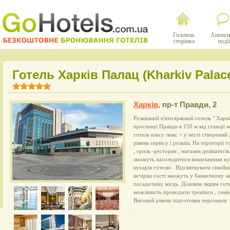
Головна
Анонси
сторінка
події
Готель Харків Палац (Kharkiv Palac
Харків
,
пр-т Правди, 2
Розкішний п'ятизірковий готель " Харк
проспекті Правди в 150 м від станції
готель класу люкс + у місті створений 
рівень сервісу і розкіш. На території 
, гриль -ресторан , магазин делікатесі
зможуть насолодитися вишуканими ку
кухарів готелю . Відсвяткувати сімей
вечірки гості зможуть у банкетному за
посадочних місць. Діловим людям готел
можливість проводити тренінги , семіна
Високий рівень підготовки персоналу
.