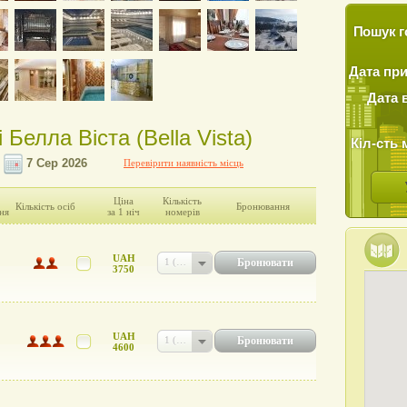
Пошук г
Дата пр
Дата 
 Белла Віста (Bella Vista)
Кіл-сть 
Перевірити наявність місць
Ціна
Кількість
Кількість осіб
Бронювання
ня
за 1 ніч
номерів
UAH
Бронювати
1 (UAH 3750)
3750
UAH
Бронювати
1 (UAH 4600)
4600