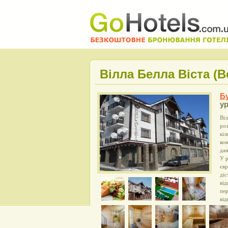
Вілла Белла Віста (Be
Б
ур
Віл
роз
кіл
ком
дан
У р
євр
діс
від
пер
від