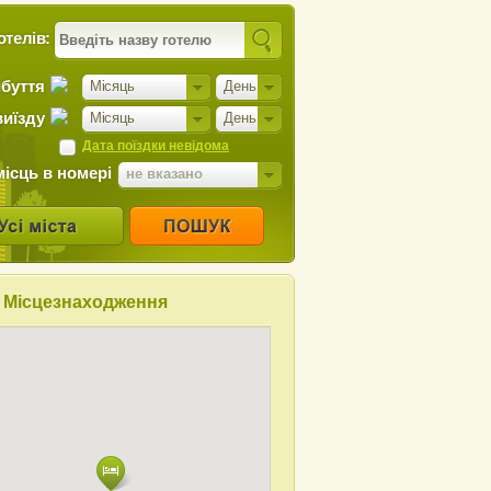
отелів:
ибуття
Місяць
День
виїзду
Місяць
День
Дата поїздки невідома
місць в номері
не вказано
Місцезнаходження