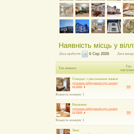
Наявність місць у віллі
Дата прибуття
Дата виїзду
Тип
Тип кімнати
харчуван
Стандарт з двоспальним ліжком
детальна інформація про номер
та ціни
BB
Кількість номерів: 1
Напівлюкс
детальна інформація про номер
та ціни
BB
Кількість номерів: 1
Люкс