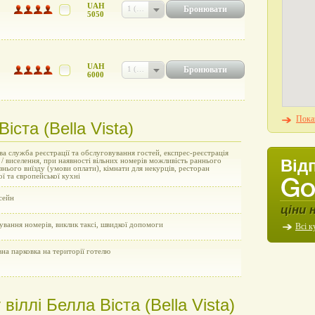
UAH
Бронювати
1 (UAH 5050)
5050
UAH
Бронювати
1 (UAH 6000)
6000
Показ
іста (Bella Vista)
а служба реєстрації та обслуговування гостей, експрес-реєстрація
Від
 / виселення, при наявності вільних номерів можливість раннього
пізнього виїзду (умови оплати), кімнати для некурців, ресторан
ої та європейської кухні
сейн
ціни 
вання номерів, виклик таксі, швидкої допомоги
Всі к
на парковка на території готелю
іллі Белла Віста (Bella Vista)