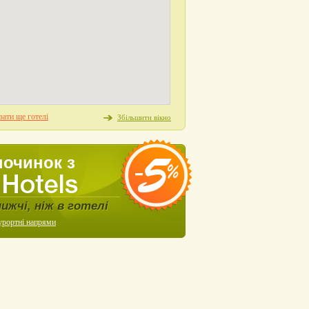
ати ще готелі
Збільшити вікно
починок з
нижчі, ніж в готелі
урортні напрями