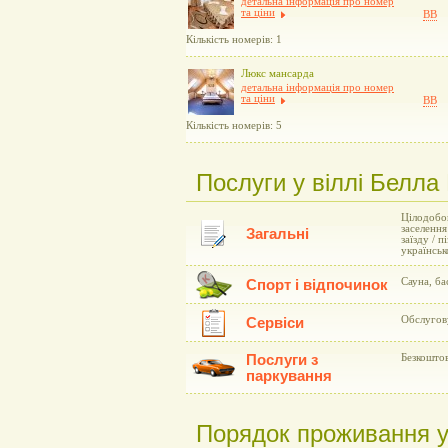
детальна інформація про номер
та ціни
BB
Кількість номерів: 1
Люкс мансарда
детальна інформація про номер
та ціни
BB
Кількість номерів: 5
Послуги у віллі Белла В
Цілодобов
заселення
Загальні
заїзду / 
українськ
Сауна, ба
Спорт і відпочинок
Обслугову
Сервіси
Послуги з
Безкоштов
паркування
Порядок проживання у в