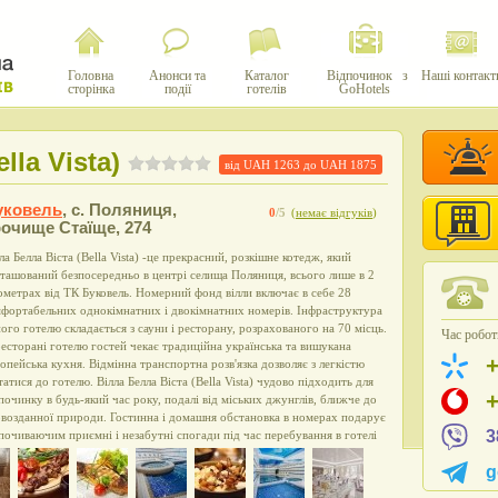
Головна
Анонси та
Каталог
Відпочинок з
Наші контакт
сторінка
події
готелів
GoHotels
lla Vista)
від UAH
1263
до UAH
1875
уковель
,
с. Поляниця,
0
/5
(
немає відгуків
)
очище Стаїще, 274
ла Белла Віста (Bella Vista) -це прекрасний, розкішне котедж, який
ташований безпосередньо в центрі селища Поляниця, всього лише в 2
ометрах від ТК Буковель. Номерний фонд вілли включає в себе 28
фортабельних однокімнатних і двокімнатних номерів. Інфраструктура
ого готелю складається з сауни і ресторану, розрахованого на 70 місць.
Час роботи
есторані готелю гостей чекає традиційна українська та вишукана
опейська кухня. Відмінна транспортна розв'язка дозволяє з легкістю
татися до готелю. Вілла Белла Віста (Bella Vista) чудово підходить для
починку в будь-який час року, подалі від міських джунглів, ближче до
возданної природи. Гостинна і домашня обстановка в номерах подарує
3
почиваючим приємні і незабутні спогади під час перебування в готелі
g