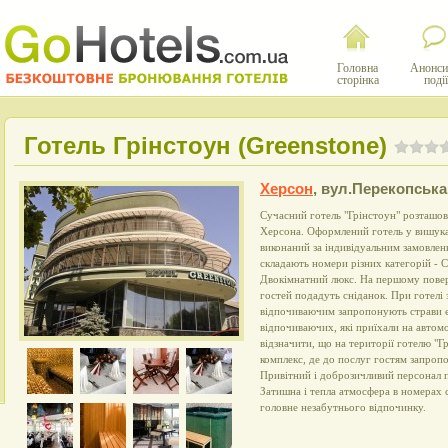
Головна
Анонси
сторінка
події
Готель Грінстоун (Greenstone)
Херсон
,
вул.Перекопська,
Сучасний готель "Грінстоун" розташов
Херсона. Оформлений готель у вишука
виконаний за індивідуальним замовле
складають номери різних категорій - 
Двокімнатний люкс. На першому повер
гостей подадуть сніданок. При готелі 
відпочиваючим запропонують страви є
відпочиваючих, які приїхали на автомо
відзначити, що на території готелю "Г
комплекс, де до послуг гостям запропо
Привітний і доброзичливий персонал 
Затишна і тепла атмосфера в номерах 
головне незабутнього відпочинку.