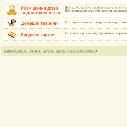
Розміщення дітей
Діти до 5 років без надання додаткового мі
При розміщенні дорослих вартість додатково
та додаткові ліжка
Розміщення домашніх тварин в номерах гот
Домашні тварини
Можливість розрахунку кредитними картками 
Кредитні картки
GoHotels.com.ua
›
Україна
›
Херсон
›
Готель Грінстоун (Greenstone)