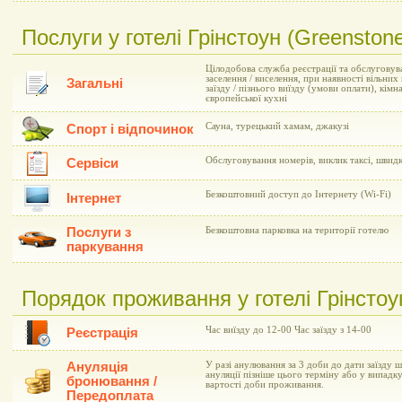
Послуги у готелі Грінстоун (Greenston
Цілодобова служба реєстрації та обслуговув
заселення / виселення, при наявності вільни
Загальні
заїзду / пізнього виїзду (умови оплати), кімн
європейської кухні
Сауна, турецький хамам, джакузі
Спорт і відпочинок
Обслуговування номерів, виклик таксі, швид
Сервіси
Безкоштовний доступ до Інтернету (Wi-Fi)
Інтернет
Послуги з
Безкоштовна парковка на території готелю
паркування
Порядок проживання у готелі Грінстоу
Час виїзду до 12-00 Час заїзду з 14-00
Реєстрація
Ануляція
У разі анулювання за 3 доби до дати заїзду 
ануляції пізніше цього терміну або у випадку
бронювання /
вартості доби проживання.
Передоплата