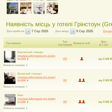
Наявність місць у готелі Грінстоун (Gr
Дата прибуття
Дата виїзду
Перевір
Тип
Ціна
Тип кімнати
Кількість осіб
харчування
за 1 ніч
Одномісний стандарт
детальна інформація про номер
та ціни
HB
від UAH 8
Кількість номерів: 1
Двомісний стандарт
детальна інформація про номер
та ціни
BB
від UAH 8
Кількість номерів: 1
Люкс
детальна інформація про номер
та ціни
BB
від UAH 2
Кількість номерів: 1