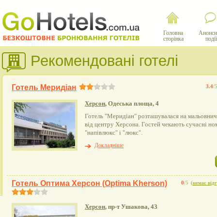
Головна
Анонси
сторінка
події
Рекомендовані готелі
Готель Меридіан
3.4
/
Херсон
, Одеська площа, 4
Готель "Меридіан" розташувалася на мальовнич
від центру Херсона. Гостей чекають сучасні но
"напівлюкс" і "люкс".
Докладніше
Готель Оптима Херсон (Optima Kherson)
0
/5
(
немає відг
Херсон
, пр-т Ушакова, 43