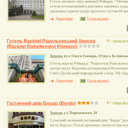
Готель міського типу компанії Рейкарц - "Оптим
готель розташований в декількох хвилинах ходь
державної адміністрації пропонує гостям 60 к
Докладніше
Готель на карті
Готель Raziotel Рішельєвський Херсон
0
/5
(
немає відг
(Raziotel Rishelievskyi Kherson)
Херсон
, вул. Олеся Гончара, 19 (вул. Бєлінськ
Готель мережі Рейкардс "Раціоотель Рішельєвсь
центрі міста. Недалеко розташувався Потьомкін
Свято-Духівський кафедральний собор, ТЦ «Ад
Докладніше
Готель на карті
Гостинний двір Бордо (Bordо)
0
/5
(
немає відг
Херсон
, ул. Перекопская, 20
Сучасний затишний гостинний двір "Бордо" ро
міста Херсон. Готель пропонує своїм гостям ос