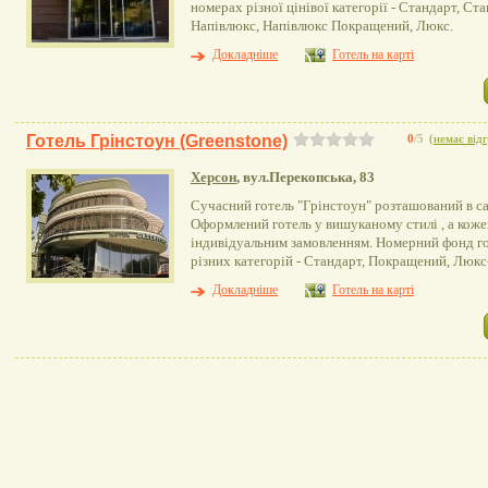
номерах різної цінівої категорії - Стандарт, С
Напівлюкс, Напівлюкс Покращений, Люкс.
Докладніше
Готель на карті
Готель Грінстоун (Greenstone)
0
/5
(
немає відг
Херсон
, вул.Перекопська, 83
Сучасний готель "Грінстоун" розташований в с
Оформлений готель у вишуканому стилі , а кож
індивідуальним замовленням. Номерний фонд г
різних категорій - Стандарт, Покращений, Люкс
Докладніше
Готель на карті