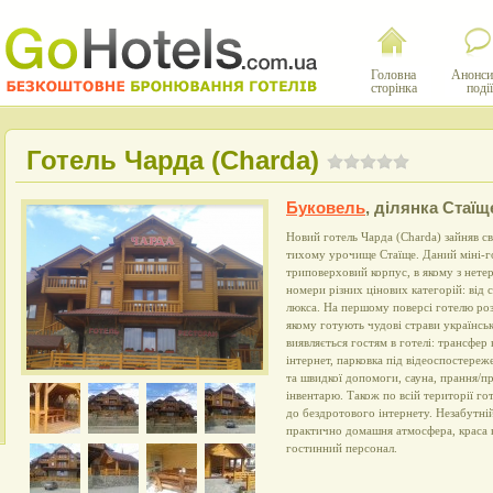
Головна
Анонси
сторінка
події
Готель Чарда (Charda)
Буковель
,
ділянка Стаїщ
Новий готель Чарда (Charda) зайняв св
тихому урочище Стаїще. Даний міні-г
триповерховий корпус, в якому з нете
номери різних цінових категорій: від
люкса. На першому поверсі готелю ро
якому готують чудові страви українськ
виявляється гостям в готелі: трансфер
інтернет, парковка під відеоспостереж
та швидкої допомоги, сауна, прання/п
інвентарю. Також по всій території г
до бездротового інтернету. Незабутні
практично домашня атмосфера, краса н
гостинний персонал.