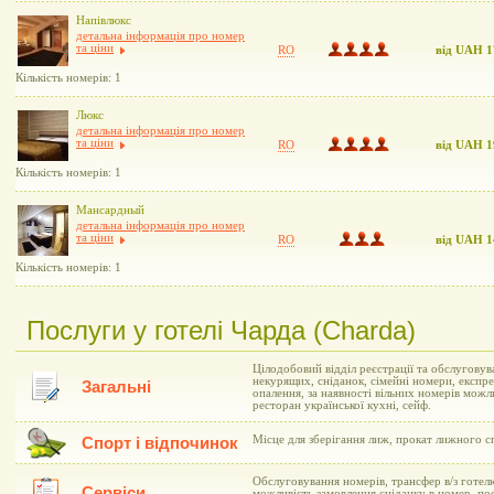
Напівлюкс
детальна інформація про номер
та ціни
RO
від UAH 1
Кількість номерів: 1
Люкс
детальна інформація про номер
та ціни
RO
від UAH 1
Кількість номерів: 1
Мансардный
детальна інформація про номер
та ціни
RO
від UAH 1
Кількість номерів: 1
Послуги у готелі Чарда (Charda)
Цілодобовий відділ реєстрації та обслуговув
некурящих, сніданок, сімейні номери, експре
Загальні
опалення, за наявності вільних номерів можли
ресторан української кухні, сейф.
Місце для зберігання лиж, прокат лижного с
Спорт і відпочинок
Обслуговування номерів, трансфер в/з готелю
Сервіси
можливість замовлення сніданку в номер, пос