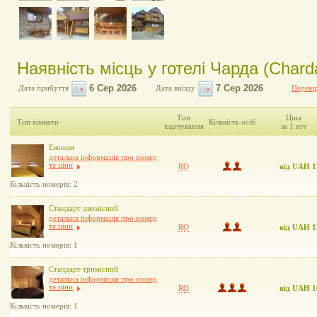
Наявність місць у готелі Чарда (Chard
Дата прибуття
Дата виїзду
Перевір
Тип
Ціна
Тип кімнати
Кількість осіб
харчування
за 1 ніч
Економ
детальна інформація про номер
та ціни
RO
від UAH 1
Кількість номерів: 2
Стандарт двомісний
детальна інформація про номер
та ціни
RO
від UAH 1
Кількість номерів: 1
Стандарт тримісний
детальна інформація про номер
та ціни
RO
від UAH 1
Кількість номерів: 1