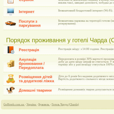
виклик таксі, швидкої допомоги, побудка до 
Безкоштовний бездротовий інтернет (Wi-Fi).
Інтернет
Послуги з
Безкоштовна парковка на території готелю (
резервування).
паркування
Порядок проживання у готелі Чарда (
Реєстрація заїзду: з 14:00 години. Реєстрація
Реєстрація
Ануляція
Передоплата в розмірі 30% вартості прожива
добу до дати заїзду штраф не стягується. У 
бронювання /
терміну або у разі незаїзду стягується 100%
Передоплата
Розміщення дітей
Діти до 6 років без надання додаткового мі
Вартість додаткового спального місця залежи
та додаткові ліжка
Розміщення домашніх тварин допускається з
Домашні тварини
GoHotels.com.ua
›
Україна
›
Буковель
›
Готель Чарда (Charda)