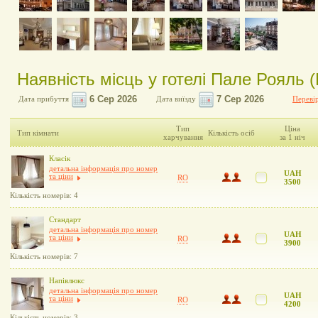
Наявність місць у готелі Пале Рояль (
Дата прибуття
Дата виїзду
Перевір
Тип
Ціна
Тип кімнати
Кількість осіб
харчування
за 1 ніч
Класік
детальна інформація про номер
UAH
та ціни
RO
3500
Кількість номерів: 4
Стандарт
детальна інформація про номер
UAH
та ціни
RO
3900
Кількість номерів: 7
Напівлюкс
детальна інформація про номер
UAH
та ціни
RO
4200
Кількість номерів: 3