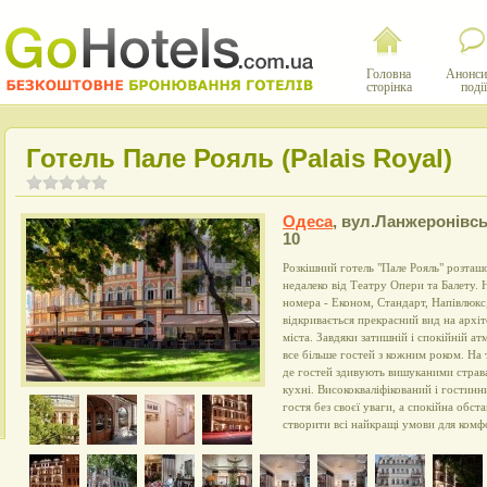
Головна
Анонси
сторінка
події
Готель Пале Рояль (Palais Royal)
Одеса
,
вул.Ланжеронівсь
10
Розкішний готель "Пале Рояль" розташ
недалеко від Театру Опери та Балету
номера - Економ, Стандарт, Напівлюкс
відкривається прекрасний вид на архіт
міста. Завдяки затишній і спокійній а
все більше гостей з кожним роком. На
де гостей здивують вишуканими стравам
кухні. Висококваліфікований і гостин
гостя без своєї уваги, а спокійна обс
створити всі найкращі умови для комф