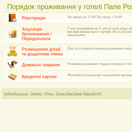
Порядок проживання у готелі Пале Роя
Час виїзду до 12-00 Час заїзду з 14-00
Реєстрація
Ануляція
У разі анулювання за 21 діб до дати заїзду ш
ануляції пізніше цього терміну або у разі не
бронювання /
передоплати
Передоплата
Розміщення дітей
Діти до 6 років без надання додаткового мі
та додаткові ліжка
Розміщення домашніх тварин в номерах гот
Домашні тварини
Можливість розрахунку кредитними картками 
Кредитні картки
GoHotels.com.ua
›
Україна
›
Одеса
›
Готель Пале Рояль (Palais Royal)