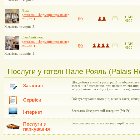
Люкс
детальна інформація про номер
UAH
та ціни
RO
4000
Кількість номерів: 5
Сімейний люкс
детальна інформація про номер
UAH
та ціни
RO
4000
Кількість номерів: 1
Послуги у готелі Пале Рояль (Palais R
Цілодобова служба реєстрації та обслуговув
Загальні
заселення / виселення, при наявності вільни
заїзду / пізнього виїзду (умови оплати), но
Обслуговування номерів, виклик таксі, швид
Сервіси
Беслатно бездротовий інтернет (Wi-Fi)
Інтернет
Послуги з
Безкоштовна парковка на території готелю
паркування