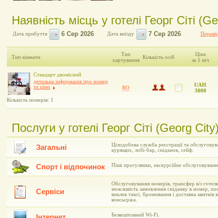
Наявність місць у готелі Георг Сіті (Ge
Дата прибуття
Дата виїзду
Перевір
Тип
Ціна
Тип кімнати
Кількість осіб
харчування
за 1 ніч
Стандарт двомісний
детальна інформація про номер
UAH
та ціни
RO
3000
Кількість номерів: 1
Послуги у готелі Георг Сіті (Georg City
Цілодобова служба реєстрації та обслуговув
Загальні
курящих, лобі-бар, сніданок, сейф.
Піші прогулянки, екскурсійне обслуговуванн
Спорт і відпочинок
Обслуговування номерів, трансфер в/з готелю
можливість замовлення сніданку в номер, пос
Сервіси
виклик таксі, бронювання і доставка квитків в
консьєржа.
Безкоштовний Wi-Fi.
Інтернет