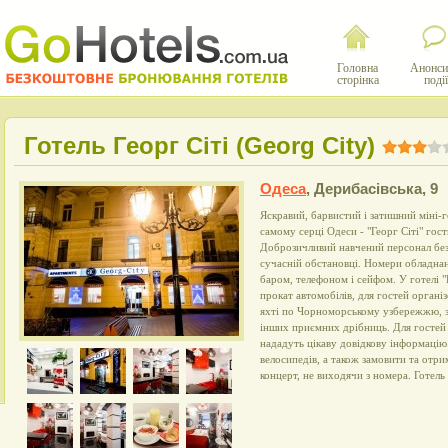
Головна
Анонси
сторінка
події
Готель Георг Сіті (Georg City)
Одеса
,
Дерибасівська, 9
Яскравий, барвистий і затишний міні-го
самому серці Одеси - "Георг Сіті" гост
Доброзичливий навчений персонал без
сучасній обстановці. Номери обладнан
баром, телефоном і сейфом. У готелі "
прокат автомобілів, для гостей органі
яхті по Чорноморському узбережжю, зам
інших приємних дрібниць. Для гостей 
нададуть цікаву довідкову інформаці
велосипедів, а також замовити та отри
концерт, не виходячи з номера. Готель