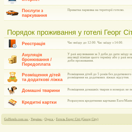
Послуги з
Приватна парковка на території готелю.
паркування
Порядок проживання у готелі Георг Сіт
Час виїзду до 12:00. Час заїзду з 14:00.
Реєстрація
Ануляція
У разі анулювання за 3 доби до дати заїзду 
ануляції пізніше цього терміну або у разі не
бронювання /
доби проживання.
Передоплата
Розміщення дітей
Розміщення дітей до 5 років без додатковог
розміщення на додаткових ліжках відсутня.
та додаткові ліжка
Розміщення домашніх тварин в номерах не п
Домашні тварини
Розрахунок кредитними картками Euro/Master
Кредитні картки
GoHotels.com.ua
›
Україна
›
Одеса
›
Готель Георг Сіті (Georg City)