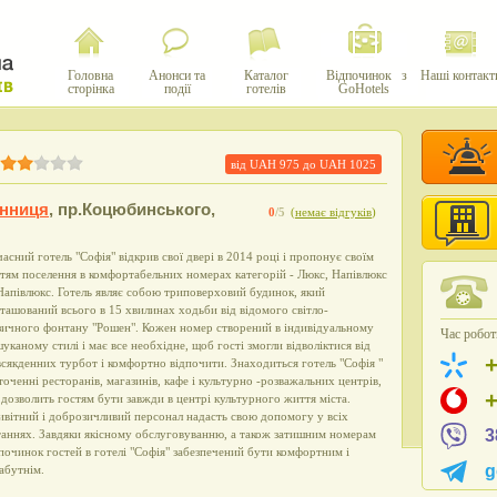
Головна
Анонси та
Каталог
Відпочинок з
Наші контакт
сторінка
події
готелів
GoHotels
від UAH
975
до UAH
1025
інниця
,
пр.Коцюбинського,
0
/5
(
немає відгуків
)
асний готель "Софія" відкрив свої двері в 2014 році і пропонує своїм
тям поселення в комфортабельних номерах категорій - Люкс, Напівлюкс
Напівлюкс. Готель являє собою триповерховий будинок, який
ташований всього в 15 хвилинах ходьби від відомого світло-
зичного фонтану "Рошен". Кожен номер створений в індивідуальному
Час роботи
уканому стилі і має все необхідне, щоб гості змогли відволіктися від
сякденних турбот і комфортно відпочити. Знаходиться готель "Софія "
точенні ресторанів, магазинів, кафе і культурно -розважальних центрів,
дозволить гостям бути завжди в центрі культурного життя міста.
вітний і доброзичливий персонал надасть свою допомогу у всіх
3
аннях. Завдяки якісному обслуговуванню, а також затишним номерам
починок гостей в готелі "Софія" забезпечений бути комфортним і
g
абутнім.