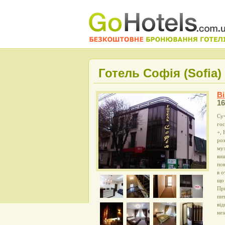
Готель Софія (Sofia)
В
16
Суч
гос
+, 
роз
му
виш
пов
в о
що 
При
пит
від
нез