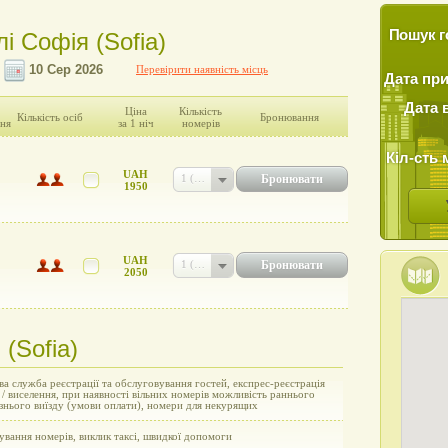
Пошук г
лі Софія (Sofia)
Перевірити наявність місць
Дата пр
Дата 
Ціна
Кількість
Кількість осіб
Бронювання
ня
за 1 ніч
номерів
Кіл-сть 
UAH
Бронювати
1 (UAH 1950)
1950
UAH
Бронювати
1 (UAH 2050)
2050
 (Sofia)
а служба реєстрації та обслуговування гостей, експрес-реєстрація
 / виселення, при наявності вільних номерів можливість раннього
пізнього виїзду (умови оплати), номери для некурящих
вання номерів, виклик таксі, швидкої допомоги