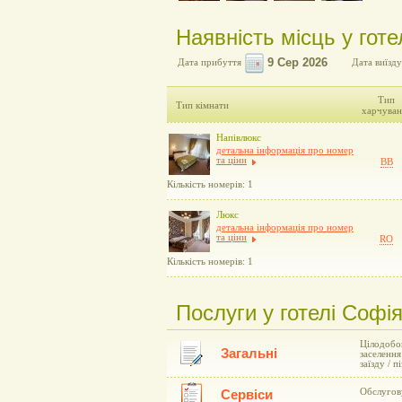
Наявність місць у готе
Дата прибуття
Дата виїзду
Тип
Тип кімнати
харчуван
Напівлюкс
детальна інформація про номер
та ціни
BB
Кількість номерів: 1
Люкс
детальна інформація про номер
та ціни
RO
Кількість номерів: 1
Послуги у готелі Софія
Цілодобов
Загальні
заселення
заїзду / 
Обслугову
Сервіси