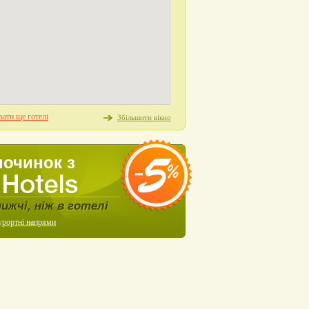
ати ще готелі
Збільшити вікно
починок з
нижчі, ніж в готелі
урортні напрями