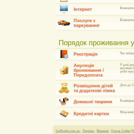
Безкоштов
Інтернет
Послуги з
Безкоштов
паркування
Порядок проживання у 
Час виїзд
Реєстрація
Ануляція
У разі ан
ануляції 
бронювання /
доби про
Передоплата
Розміщення дітей
Діти до 5
та додаткові ліжка
Розміщен
Домашні тварини
Можливіст
Кредитні картки
GoHotels.com.ua
›
Україна
›
Вінниця
›
Готель Софія (S