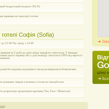
ний бездротовий інтернет (Wi-Fi)
на парковка на території готелю
готелі Софія (Sofia)
Показ
у до 12-00 Час заїзду з 14-00
улювання за 3 доби до дати заїзду штраф не стягується. У випадку
пізніше цього терміну або у разі незаїзду стягується 100% від вартості
Від
живання
 років без надання додаткового місця розміщуються безкоштовно
ціни 
Всі к
ня домашніх тварин в номерах готелю не передбачено
ь розрахунку кредитними картками Visa, Euro / Mastercard
ofia)