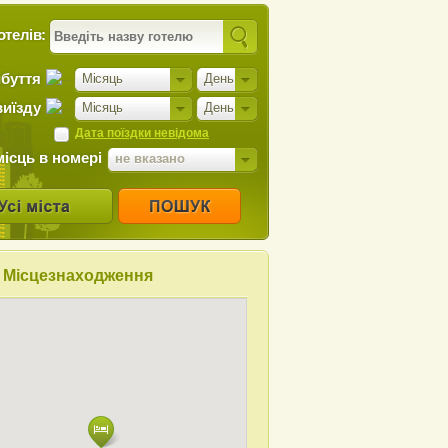
отелів:
ибуття
Місяць
День
виїзду
Місяць
День
Дата поїздки невідома
місць в номері
не вказано
Місцезнаходження