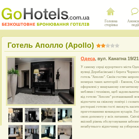
Головна
Анонси
сторінка
події
Готель Аполло (Apollo)
Одеса
,
вул. Канатна 19/21
У самому серці курортного міста Одес
вулиці Дерибасівської і берега Чорно
готель "Аполло". Своїм гостям запро
номерах таких категорій - Економ, Ст
оформлені у вишуканому елегантному 
меблями і технікою, щоб задовольнити 
від готелю "Аполло" розташований зел
відпочити на свіжому повітрі і сховат
ресторані готелю гості зможуть насит
приготованими командою кухарів. Гос
свою допомогу у всіх питаннях. Світлі
якісний рівень обслуговування забезпе
незабутнього відпочинку на узбережж