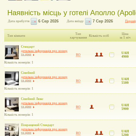
Наявність місць у готелі Аполло (Apoll
Дата прибуття
Дата виїзду
Перевір
Тип
Ціна
Тип кімнати
Кількість осіб
харчування
за 1 ніч
Стандарт
детальна інформація про номер
UAH
та ціни
RO
4900
Кількість номерів: 1
Сімейний
детальна інформація про номер
UAH
та ціни
RO
5500
Кількість номерів: 1
Сімейний Люкс
детальна інформація про номер
UAH
та ціни
RO
5900
Кількість номерів: 1
Покращений Стандарт
детальна інформація про номер
UAH
та ціни
RO
5200