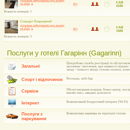
детальна інформація про номер
UAH
та ціни
RO
4200
Кількість номерів: 1
Стандарт Покращений
детальна інформація про номер
UAH
та ціни
RO
3400
Кількість номерів: 5
Послуги у готелі Гагарінн (Gagarinn)
Цілодобова служба реєстрації та обслуговув
Загальні
заселення / виселення, при наявності вільни
заїзду / пізнього виїзду (умови оплати), но
Ресторан, лобі-бар
Спорт і відпочинок
Обслуговування номерів, бізнес-центр, послу
Сервіси
виклик таксі, швидкої допомоги
Безкоштовний бездротовий інтернет (Wi-Fi)
Інтернет
Послуги з
Безкоштовна парковка на території готелю
паркування