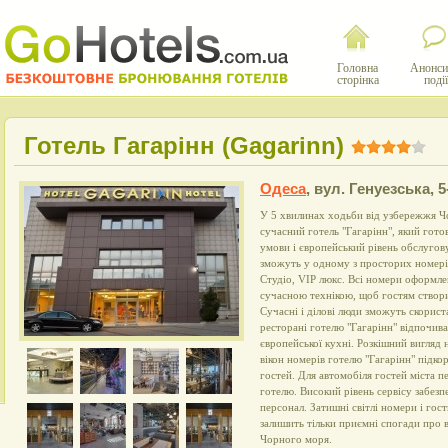
Головна
Анонси
сторінка
події
Готель Гагарінн (Gagarinn)
Одеса
,
вул. Генуезська, 5
У 5 хвилинах ходьби від узбережжя Ч
сучасний готель "Гагарінн", який гот
умови і європейський рівень обслугову
зможуть у одному з просторих номерів
Студіо, VIP люкс. Всі номери оформле
сучасною технікою, щоб гостям створи
Сучасні і ділові люди зможуть скорис
ресторані готелю "Гагарінн" відпочи
європейської кухні. Розкішний вигляд н
вікон номерів готелю "Гагарінн" підко
гостей. Для автомобіля гостей міста п
готелю. Високий рівень сервісу забезп
персонал. Затишні світлі номери і гос
залишить тільки приємні спогади про 
Чорного моря.