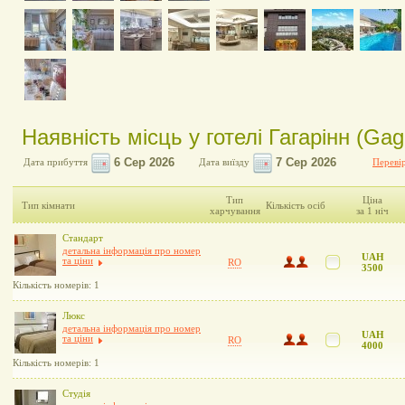
Наявність місць у готелі Гагарінн (Gag
Дата прибуття
Дата виїзду
Перевір
Тип
Ціна
Тип кімнати
Кількість осіб
харчування
за 1 ніч
Стандарт
детальна інформація про номер
UAH
та ціни
RO
3500
Кількість номерів: 1
Люкс
детальна інформація про номер
UAH
та ціни
RO
4000
Кількість номерів: 1
Студія