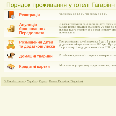
Порядок проживання у готелі Гагарінн
Час виїзду до 12-00 Час заїзду з 14-00
Реєстрація
Ануляція
У разі анулювання за 3 доби до дати заїзду 
заїздів термін ануляції становить 20 днів до 
бронювання /
пізніше цього терміну або у разі незаїзду ст
Передоплата
проживання.
Розміщення дітей
При розміщенні дітей віком від 6 до 12 рокі
додаткових місцях становить 100 грн. При р
та додаткові ліжка
12 років вартість додаткового місця 200 грн
Розміщення домашніх тварин в номерах готе
Домашні тварини
Можливість розрахунку кредитними картками 
Кредитні картки
GoHotels.com.ua
›
Україна
›
Одеса
›
Готель Гагарінн (Gagarinn)