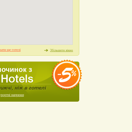
ати ще готелі
Збільшити вікно
починок з
нижчі, ніж в готелі
урортні напрями