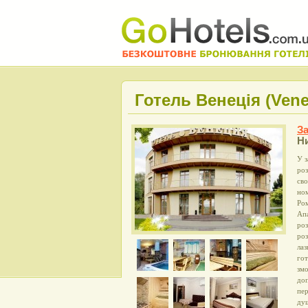
Готель Венеція (Vene
З
Н
У з
роз
сво
ном
Ро
Апа
роз
роз
лаз
гот
змо
доп
пер
душ