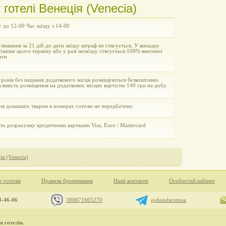
готелі Венеція (Venecia)
у до 12-00 Час заїзду з 14-00
улювання за 21 діб до дати заїзду штраф не стягується. У випадку
пізніше цього терміну або у разі незаїзду стягується 100% внесеної
ати
 років без надання додаткового місця розміщуються безкоштовно.
ливість розміщення на додаткових місцях вартістю 140 грн на добу.
ня домашніх тварин в номерах готелю не передбачено
ь розрахунку кредитними картками Visa, Euro / Mastercard
ія (Venecia)
г готелів
Правила бронювання
Наші контакти
Особистий кабінет
8-46-06
380671665270
gohotelscomua
 готелів.