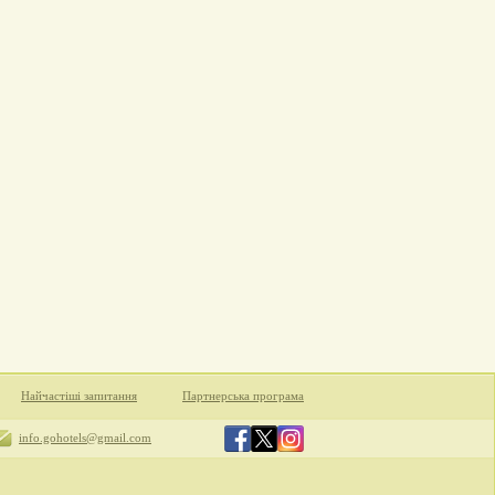
Найчастіші запитання
Партнерська програма
info.gohotels@gmail.com