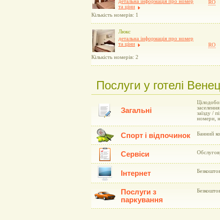
детальна інформація про номер
RO
та ціни
Кількість номерів: 1
Люкс
детальна інформація про номер
та ціни
RO
Кількість номерів: 2
Послуги у готелі Венец
Цілодобов
заселення
Загальні
заїзду / 
номери, 
Банний к
Спорт і відпочинок
Обслугову
Сервіси
Безкоштов
Інтернет
Послуги з
Безкоштов
паркування