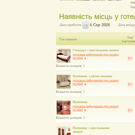
зав
За
Наявність місць у готе
Дата прибуття
Дата виїзду
Тип
Тип кімнати
харчува
Стандарт з двоспальним ліжком
детальна інформація про номер
та ціни
RO
Кількість номерів: 1
Напівлюкс з двома ліжками
детальна інформація про номер
та ціни
RO
Кількість номерів: 1
Напівлюкс
детальна інформація про номер
та ціни
RO
Кількість номерів: 1
Напівлюкс з двоспальним
ліжком