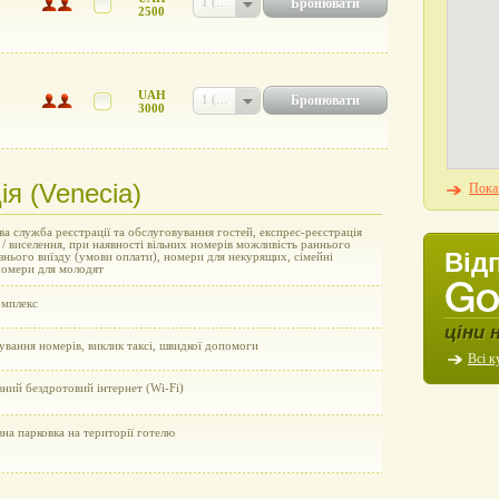
Бронювати
1 (UAH 2500)
2500
UAH
Бронювати
1 (UAH 3000)
3000
ія (Venecia)
Показ
а служба реєстрації та обслуговування гостей, експрес-реєстрація
 / виселення, при наявності вільних номерів можливість раннього
Від
пізнього виїзду (умови оплати), номери для некурящих, сімейні
номери для молодят
омплекс
ціни 
вання номерів, виклик таксі, швидкої допомоги
Всі к
ний бездротовий інтернет (Wi-Fi)
на парковка на території готелю