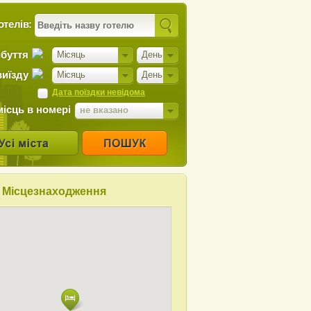
отелів:
ибуття
Місяць
День
виїзду
Місяць
День
Дата поїздки невідома
місць в номері
не вказано
Місцезнаходження