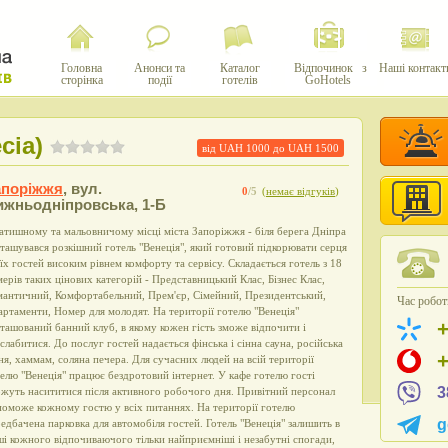
Головна
Анонси та
Каталог
Відпочинок з
Наші контакт
сторінка
події
готелів
GoHotels
cia)
від UAH
1000
до UAH
1500
апоріжжя
,
вул.
0
/5
(
немає відгуків
)
ижньодніпровська, 1-Б
атишному та мальовничому місці міста Запоріжжя - біля берега Дніпра
ташувався розкішний готель "Венеція", який готовий підкорювати серця
їх гостей високим рівнем комфорту та сервісу. Складається готель з 18
ерів таких цінових категорій - Представницький Клас, Бізнес Клас,
мантичний, Комфортабельний, Прем'єр, Сімейний, Президентський,
Час роботи
ртаменти, Номер для молодят. На території готелю "Венеція"
ташований банний клуб, в якому кожен гість зможе відпочити і
слабитися. До послуг гостей надається фінська і сінна сауна, російська
ня, хаммам, соляна печера. Для сучасних людей на всій території
елю "Венеція" працює бездротовий інтернет. У кафе готелю гості
3
жуть насититися після активного робочого дня. Привітний персонал
оможе кожному гостю у всіх питаннях. На території готелю
g
едбачена парковка для автомобіля гостей. Готель "Венеція" залишить в
і кожного відпочиваючого тільки найприємніші і незабутні спогади,