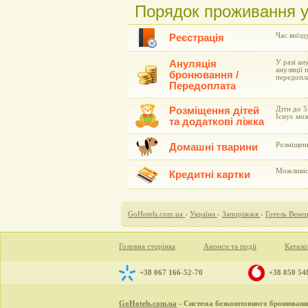
Порядок проживання у 
Час виїзд
Реєстрація
Ануляція
У разі ан
ануляції 
бронювання /
передопл
Передоплата
Розміщення дітей
Діти до 5
Існує мож
та додаткові ліжка
Розміщен
Домашні тварини
Можливіст
Кредитні картки
GoHotels.com.ua
›
Україна
›
Запоріжжя
›
Готель Венец
Головна сторінка
Анонси та події
Катало
+38 067 166-52-70
+38 050 54
GoHotels.com.ua
- Система безкоштовного бронювання