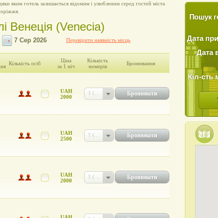
дяки яким готель залишається відомим і улюбленим серед гостей міста
поріжжя.
Пошук г
лі Венеція (Venecia)
Дата пр
Перевірити наявність місць
Дата 
Ціна
Кількість
Кількість осіб
Бронювання
ння
за 1 ніч
номерів
Кіл-сть 
UAH
Бронювати
1 (UAH 2000)
2000
UAH
Бронювати
1 (UAH 2500)
2500
UAH
Бронювати
1 (UAH 2000)
2000
UAH