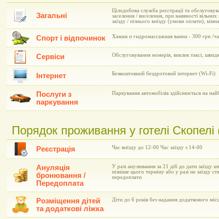
Цілодобова служба реєстрації та обслуговув
Загальні
заселення / виселення, при наявності вільни
заїзду / пізнього виїзду (умови оплати), кімн
Хамам и гидромассажная ванна - 300 грн /ча
Спорт і відпочинок
Обслуговування номерів, виклик таксі, швид
Сервіси
Безкоштовний бездротовий інтернет (Wi-Fi)
Інтернет
Послуги з
Паркування автомобілів здійснюється на на
паркування
Порядок проживання у готелі Скопелі (
Час виїзду до 12-00 Час заїзду з 14-00
Реєстрація
Ануляція
У разі анулювання за 21 діб до дати заїзду шт
пізніше цього терміну або у разі не заїзду с
бронювання /
передоплати
Передоплата
Розміщення дітей
Діти до 6 років без надання додаткового мі
та додаткові ліжка