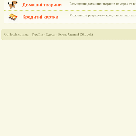
Розміщення домашніх тварин в номерах гот
Домашні тварини
Можливість розрахунку кредитними картами V
Кредитні картки
GoHotels.com.ua
›
Україна
›
Одеса
›
Готель Скопелі (Skopeli)