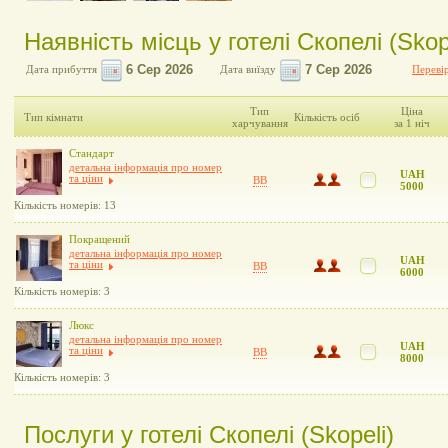
Наявність місць у готелі Скопелі (Skop
Дата прибуття
Дата виїзду
Перевір
Тип
Ціна
Тип кімнати
Кількість осіб
харчування
за 1 ніч
Стандарт
детальна інформація про номер
UAH
та ціни
BB
5000
Кількість номерів: 13
Покращений
детальна інформація про номер
UAH
та ціни
BB
6000
Кількість номерів: 3
Люкс
детальна інформація про номер
UAH
та ціни
BB
8000
Кількість номерів: 3
Послуги у готелі Скопелі (Skopeli)