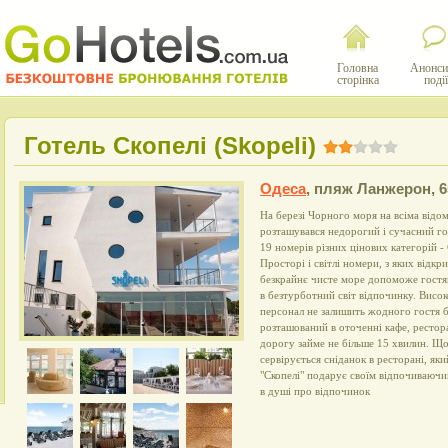
Головна
Анонси
сторінка
події
Готель Скопелі (Skopeli)
Одеса
,
пляж Ланжерон, 6
На березі Чорного моря на всіма від
розташувався недорогий і сучасний гот
19 номерів різних цінових категорій -
Просторі і світлі номери, з яких відкр
безкрайнє чисте море допоможе гостя
в безтурботний світ відпочинку. Висок
персонал не залишить жодного гостя бе
розташований в оточенні кафе, рестора
дорогу займе не більше 15 хвилин. Що
сервірується сніданок в ресторані, як
"Скопелі" подарує своїм відпочиваючим
в душі про відпочинок