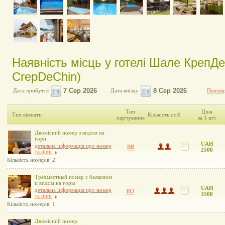
Наявність місць у готелі Шале КрепД
CrepDeChin)
Дата прибуття
Дата виїзду
Перевір
Тип
Ціна
Тип кімнати
Кількість осіб
харчування
за 1 ніч
Двомісний номер з видом на
гори
UAH
детальна інформація про номер
BB
2500
та ціни
Кількість номерів: 2
Трёхместный номер с балконом
и видом на горы
UAH
детальна інформація про номер
RO
3500
та ціни
Кількість номерів: 1
Двомісний номер