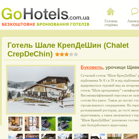
Головна
Анонси
сторінка
події
Готель Шале КрепДеШин (Сhalet
CrepDeChin)
Буковель
,
урочище Щив
Сучасний готель "Шале КрепДеШин" ро
підйомника № 8 і в 30 м від підйомник
відкривається чудовий вид на зачаров
готель "Шале крепдешину" з комфорта
Висококваліфікований персонал не за
готелю без уваги. Також до послуг гос
гірськолижного спорядження. На тер
розташований ресторан, де гості змож
відпочинком, а також милуватися з тер
"Шале КрепДеШин" допоможе гостям з
світ безтурботного відпочинку.