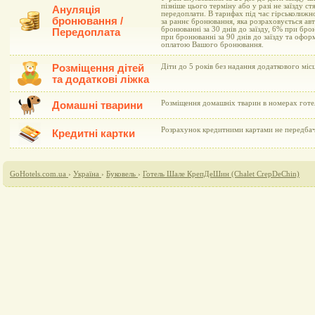
пізніше цього терміну або у разі не заїзду с
Ануляція
передоплати. В тарифах під час гірськолижн
бронювання /
за раннє бронювання, яка розраховується а
бронюванні за 30 днів до заїзду, 6% при брон
Передоплата
при бронюванні за 90 днів до заїзду та офо
оплатою Вашого бронювання.
Розміщення дітей
Діти до 5 років без надання додаткового мі
та додаткові ліжка
Розміщення домашніх тварин в номерах готе
Домашні тварини
Розрахунок кредитними картами не передба
Кредитні картки
GoHotels.com.ua
›
Україна
›
Буковель
›
Готель Шале КрепДеШин (Сhalet CrepDeChin)