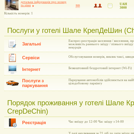
детальна інформація про номер
UAH
та ціни
BB
3000
Кількість номерів: 1
Послуги у готелі Шале КрепДеШин (Сh
Експрес-реєстрація заселення / виселення, пр
Загальні
можливість раннього заїзду / пізнього виїзду
некурців
Обслуговування номерів, виклик таксі, швид
Сервіси
Безкоштовний бездротовий інтернет (Wi-Fi)
Інтернет
Послуги з
Паркування автомобілів здійснюється на на
цілодобовому паркінгу
паркування
Порядок проживання у готелі Шале К
CrepDeChin)
Час виїзду до 12-00 Час заїзду з 14-00
Реєстрація
У разі анулювання за 21 діб до дати заїзду шт