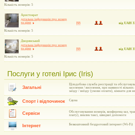
Кількість номерів: 5
Аристократ
детальна інформація про номер
та ціни
BB
від UAH 3
Кількість номерів: 5
Дворянський
детальна інформація про номер
та ціни
BB
від UAH 3
Кількість номерів: 5
Послуги у готелі Ірис (Iris)
Цілодобова служба реєстрації та обслуговув
Загальні
заселення / виселення, при наявності вільни
заїзду / виїзду (умови оплати), кімнати для н
Сауна
Спорт і відпочинок
Обслуговування номерів, конференц-зал, тран
Сервіси
плату), виклик таксі, швидкої допомоги
Безкоштовний бездротовий інтернет (Wi-Fi)
Інтернет