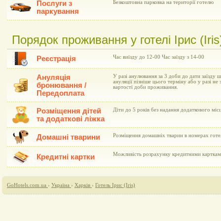
Послуги з
Безкоштовна парковка на території готелю
паркування
Порядок проживання у готелі Ірис (Iris
Час виїзду до 12-00 Час заїзду з 14-00
Реєстрація
Ануляція
У разі анулювання за 3 доби до дати заїзду 
ануляції пізніше цього терміну або у разі не 
бронювання /
вартості доби проживання.
Передоплата
Розміщення дітей
Діти до 5 років без надання додаткового мі
та додаткові ліжка
Розміщення домашніх тварин в номерах гот
Домашні тварини
Можливість розрахунку кредитними картками 
Кредитні картки
GoHotels.com.ua
›
Україна
›
Харків
›
Готель Ірис (Iris)