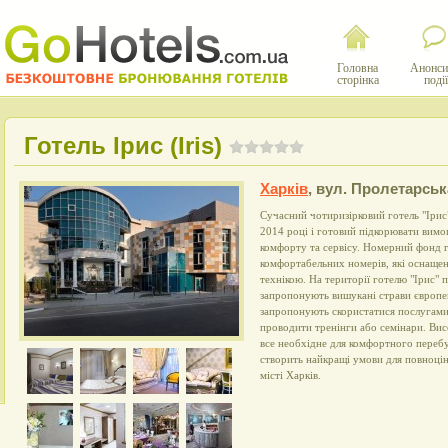
Головна
Анонси
сторінка
події
Готель Ірис (Iris)
Харків
,
вул. Пролетарськ
Сучасний чотиризірковий готель "Ірис"
2014 році і готовий підкорювати вимо
комфорту та сервісу. Номерний фонд г
комфортабельних номерів, які оснащен
технікою. На території готелю "Ірис" 
запропонують вишукані страви європей
запропонують скористатися послугами 
проводити тренінги або семінари. Вис
все необхідне для комфортного перебув
створить найкращі умови для повноцін
місті Харків.