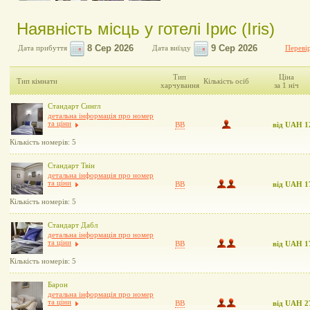
Наявність місць у готелі Ірис (Iris)
Дата прибуття
Дата виїзду
Перевір
Тип
Ціна
Тип кімнати
Кількість осіб
харчування
за 1 ніч
Стандарт Сингл
детальна інформація про номер
та ціни
BB
від UAH 1
Кількість номерів: 5
Стандарт Твін
детальна інформація про номер
та ціни
BB
від UAH 1
Кількість номерів: 5
Стандарт Дабл
детальна інформація про номер
та ціни
BB
від UAH 1
Кількість номерів: 5
Барон
детальна інформація про номер
та ціни
BB
від UAH 2