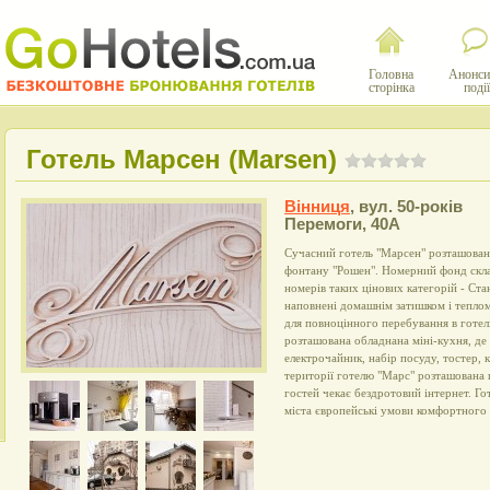
Головна
Анонси
сторінка
події
Готель Марсен (Marsen)
Вінниця
,
вул. 50-років
Перемоги, 40А
Сучасний готель "Марсен" розташовани
фонтану "Рошен". Номерний фонд скла
номерів таких цінових категорій - Ста
наповнені домашнім затишком і теплом
для повноцінного перебування в готел
розташована обладнана міні-кухня, де 
електрочайник, набір посуду, тостер, 
території готелю "Марс" розташована п
гостей чекає бездротовий інтернет. Го
міста європейські умови комфортного 