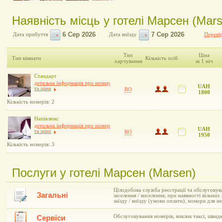
Наявність місць у готелі Марсен (Mar
Дата прибуття
Дата виїзду
Перевір
Тип
Ціна
Тип кімнати
Кількість осіб
харчування
за 1 ніч
Стандарт
детальна інформація про номер
UAH
та ціни
RO
1800
Кількість номерів: 2
Напівлюкс
детальна інформація про номер
UAH
та ціни
RO
1950
Кількість номерів: 3
Послуги у готелі Марсен (Marsen)
Цілодобова служба реєстрації та обслуговув
Загальні
заселення / виселення, при наявності вільни
заїзду / виїзду (умови оплати), номери для 
Обслуговування номерів, виклик таксі, швид
Сервіси