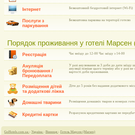
Безкоштовний бездротовий інтернет (Wi-Fi)
Інтернет
Послуги з
Безкоштовна парковка на території готелю
паркування
Порядок проживання у готелі Марсен 
Час виїзду до 12-00 Час заїзду з 14-00
Реєстрація
Ануляція
У разі анулювання за 3 доби до дати заїзду 
ануляції пізніше цього терміну або у разі не 
бронювання /
вартості доби проживання.
Передоплата
Розміщення дітей
Діти до 5 років без надання додаткового мі
та додаткові ліжка
Розміщення домашніх тварин в номерах готе
Домашні тварини
Розрахунок кредитними картами не передба
Кредитні картки
GoHotels.com.ua
›
Україна
›
Вінниця
›
Готель Марсен (Marsen)