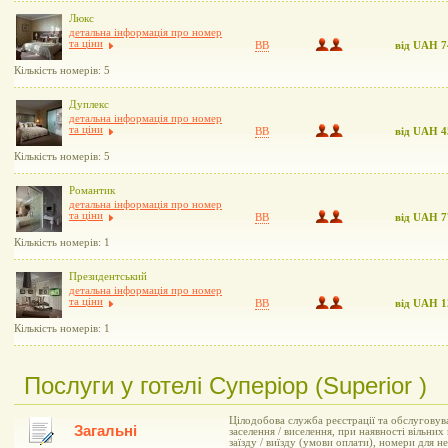
Люкс
детальна інформація про номер
та ціни
BB
від UAH 7
Кількість номерів: 5
Дуплекс
детальна інформація про номер
та ціни
BB
від UAH 4
Кількість номерів: 5
Романтик
детальна інформація про номер
та ціни
BB
від UAH 7
Кількість номерів: 1
Президентський
детальна інформація про номер
та ціни
BB
від UAH 1
Кількість номерів: 1
Послуги у готелі Суперіор (Superior )
Цілодобова служба реєстрації та обслуговув
Загальні
заселення / виселення, при наявності вільни
заїзду / виїзду (умови оплати), номери для 