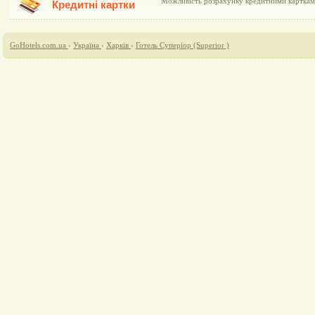
Можливість розрахунку кредитними картками 
Кредитні картки
GoHotels.com.ua
›
Україна
›
Харків
›
Готель Суперіор (Superior )