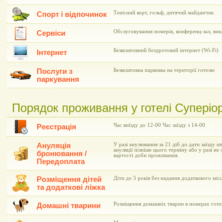
Тенісний корт, гольф, дитячий майданчик
Спорт і відпочинок
Обслуговування номерів, конференц-зал, вик
Сервіси
Безкоштовний бездротовий інтернет (Wi-Fi)
Інтернет
Послуги з
Безкоштовна парковка на території готелю
паркування
Порядок проживання у готелі Суперіор 
Час виїзду до 12-00 Час заїзду з 14-00
Реєстрація
Ануляція
У разі анулювання за 21 діб до дати заїзду ш
ануляції пізніше цього терміну або у разі не 
бронювання /
вартості доби проживання.
Передоплата
Розміщення дітей
Діти до 5 років без надання додаткового мі
та додаткові ліжка
Розміщення домашніх тварин в номерах готе
Домашні тварини