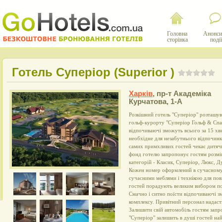
Головна
Анонси
сторінка
події
Готель Суперіор (Superior )
Харків
,
пр-т Академіка
Курчатова, 1-А
Розкішний готель "Суперіор" розташува
гольф-курорту "Суперіор Гольф & Спа 
відпочиваючі зможуть всього за 15 хви
необхідне для незабутнього відпочинку
самих примхливих гостей чекає дитяч
фонд готелю запропонує гостям розмі
категорій - Класик, Суперіор, Люкс, 
Кожен номер оформлений в сучасному
сучасними меблями і технікою для пов
гостей порадують великим вибором пос
Смачно і ситно поїсти відпочиваючі з
комплексу. Привітний персонал надаст
Залишити свій автомобіль гостям запр
"Суперіор" залишить в душі гостей на