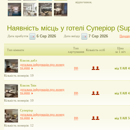
відпочинок.
Наявність місць у готелі Суперіор (Sup
Дата прибуття
Дата виїзду
Перевір
Тип
Ціна
Тип кімнати
Кількість осіб
харчування
за 1 ніч
Класик дабл
детальна інформація про номер
та ціни
BB
від UAH 4
Кількість номерів: 19
Класик Твін
детальна інформація про номер
та ціни
BB
від UAH 4
Кількість номерів: 10
Суперіор
детальна інформація про номер
та ціни
BB
від UAH 5
Кількість номерів: 12