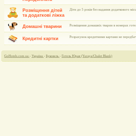
Розміщення дітей
Діти до 5 років без надання додаткового мі
та додаткові ліжка
Розміщення домашніх тварин в номерах гот
Домашні тварини
Розрахунок кредитними картами не передба
Кредитні картки
GoHotels.com.ua
›
Україна
›
Буковель
›
Готель Юрая (Yuraya/Chalet Blank)