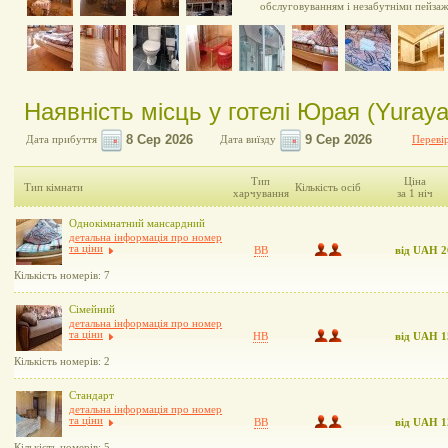
обслуговуванням і незабутніми пейза
Наявність місць у готелі Юрая (Yuraya
Дата прибуття
Дата виїзду
Перевір
Тип
Ціна
Тип кімнати
Кількість осіб
харчування
за 1 ніч
Однокімнатний мансардний
детальна інформація про номер
та ціни
BB
від UAH 2
Кількість номерів: 7
Сімейний
детальна інформація про номер
та ціни
HB
від UAH 1
Кількість номерів: 2
Стандарт
детальна інформація про номер
та ціни
BB
від UAH 1
Кількість номерів: 5