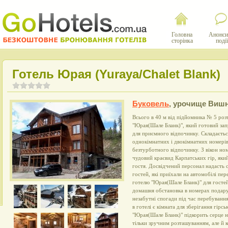
Головна
Анонси
сторінка
події
Готель Юрая (Yuraya/Chalet Blank)
Буковель
,
урочище Виш
Всього в 40 м від підйомника № 5 роз
"Юрая(Шале Бланк)", який готовий за
для приємного відпочинку. Складається
однокімнатних і двокімнатних номерів,
безтурботного відпочинку. З вікон но
чудовий краєвид Карпатських гір, як
гостя. Досвідчений персонал надасть 
гостей, які приїхали на автомобілі пер
готелю "Юрая(Шале Бланк)" для гостей
домашня обстановка в номерах подару
незабутні спогади під час перебуванн
в готелі є кімната для зберігання гірс
"Юрая(Шале Бланк)" підкорить серце н
тільки зручним розташуванням, але й