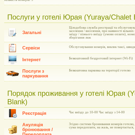
Послуги у готелі Юрая (Yuraya/Chalet 
Цілодобова служба реєстрації та обслуговув
заселення / виселення, при наявності вільни
Загальні
заїзду / пізнього виїзду (умови оплати), ном
зберігання лиж
Обслуговування номерів, виклик таксі, швид
Сервіси
Безкоштовний бездротовий інтернет (Wi-Fi)
Інтернет
Послуги з
Безкоштовна парковка на території готелю
паркування
Порядок проживання у готелі Юрая (Y
Blank)
Час виїзду до 10-00 Час заїзду з 14-00
Реєстрація
Ануляція
Згідно системи бронювання номерів готелю, в
сума передоплати, на жаль, не повертається,
бронювання /
Передоплата