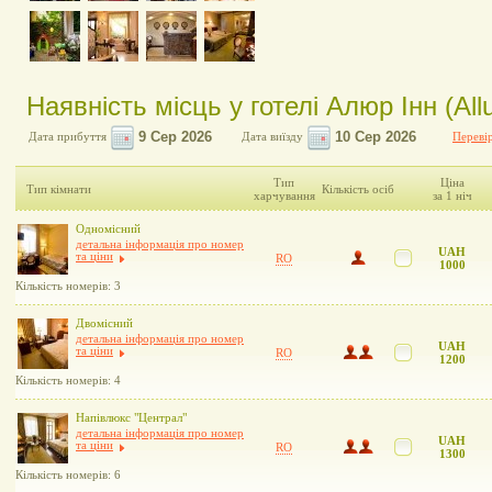
Наявність місць у готелі Алюр Інн (Allu
Дата прибуття
Дата виїзду
Перевір
Тип
Ціна
Тип кімнати
Кількість осіб
харчування
за 1 ніч
Одномісний
детальна інформація про номер
UAH
та ціни
RO
1000
Кількість номерів: 3
Двомісний
детальна інформація про номер
UAH
та ціни
RO
1200
Кількість номерів: 4
Напівлюкс "Централ"
детальна інформація про номер
UAH
та ціни
RO
1300
Кількість номерів: 6