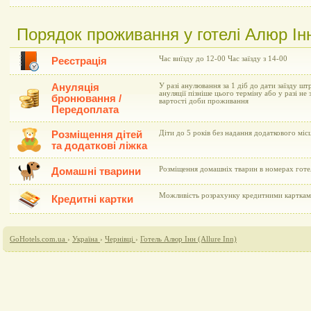
Порядок проживання у готелі Алюр Інн 
Час виїзду до 12-00 Час заїзду з 14-00
Реєстрація
Ануляція
У разі анулювання за 1 діб до дати заїзду шт
ануляції пізніше цього терміну або у разі не 
бронювання /
вартості доби проживання
Передоплата
Розміщення дітей
Діти до 5 років без надання додаткового мі
та додаткові ліжка
Розміщення домашніх тварин в номерах гот
Домашні тварини
Можливість розрахунку кредитними картками 
Кредитні картки
GoHotels.com.ua
›
Україна
›
Чернівці
›
Готель Алюр Інн (Allure Inn)