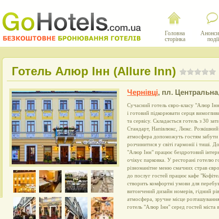
Головна
Анонси
сторінка
події
Готель Алюр Інн (Allure Inn)
Чернівці
,
пл. Центральна,
Сучасний готель євро-класу "Алюр Інн
і готовий підкорювати серця вимоглив
та сервісу. Складається готель з 30 за
Стандарт, Напівлюкс, Люкс. Розкішний
атмосфера допоможуть гостям забути 
розчинитися у світі гармонії і тиші. Д
"Алюр Інн" працює бездротовий інтерн
очікує парковка. У ресторані готелю 
різноманітне меню смачних страв європ
до послуг гостей працює кафе "Кофіте
створить комфортні умови для перебува
витончений дизайн номерів, гідний рі
атмосфера, зручне місце розташування
готель "Алюр Інн" серед гостей міста 