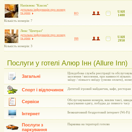
Напівлюкс "Класик"
детальна інформація про номер
UAH
та ціни
RO
1400
Кількість номерів: 7
Люкс "Централ"
детальна інформація про номер
UAH
та ціни
BB
2950
Кількість номерів: 3
Послуги у готелі Алюр Інн (Allure Inn)
Цілодобова служба реєстрації та обслуговув
Загальні
заселення / виселення, при наявності вільни
заїзду / пізнього виїзду (умови оплати), но
Дитячий ігровий майданчик, кафе, ресторан
Спорт і відпочинок
Обслуговування номерів, виклик таксі, швидк
Сервіси
прасування одягу, побудка до певного часу
Безкоштовний бездротовий інтернет (Wi-Fi)
Інтернет
Послуги з
Парковка на території готелю
паркування