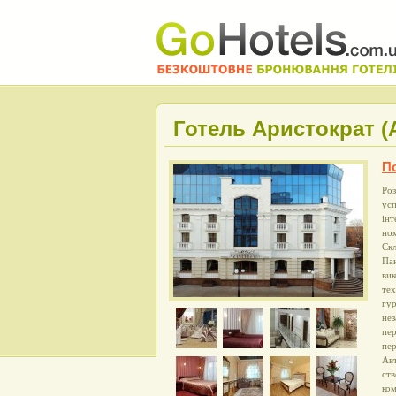
Готель Аристократ (A
П
Роз
усп
інт
ном
Скл
Пан
вик
тех
гур
нез
пер
пер
Авт
ств
ко