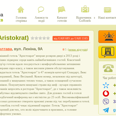
Головна
Анонси та
Каталог
Відпочинок з
Наші контакт
сторінка
події
готелів
GoHotels
ristokrat)
від UAH
685
до UAH
1165
олтава
,
вул. Леніна, 9А
0
/5
(
немає відгуків
)
кішний готель "Аристократ" вперше розкрив двері в 2013 році і
ішно підкорює серця навіть найвибагливіших гостей. Класичний
ер'єр готелю вдало поєднується з комфортабельними затишними
ерами євро-класу, а також високим рівнем обслуговування.
адається готель "Аристократ" із 47 номерів категорії Стандарт, Люкс
орамний, Люкс Весільний. Кожен номер, незалежно від категорії,
Час роботи
онаний у вишуканих теплих тонах, а також оснащений сучасною
нікою. Покуштувати вишукані страви від шеф - кухаря справжніх
манів запросять в ресторан "Аристократ", де є також можливість
абутньо відсвяткувати сімейне свято. Для ділових гостей в готелі
едбачений конференц-зал з місткістю до 25 осіб. Висококваліфікований
3
сонал допоможе створити приємні умови під час перебування в готелі.
омобіль гостей чекає підземний паркінг. Готель "Аристократ"
g
орений для тих, хто воліє відпочивати в приємних, а головне
мфортних умовах.