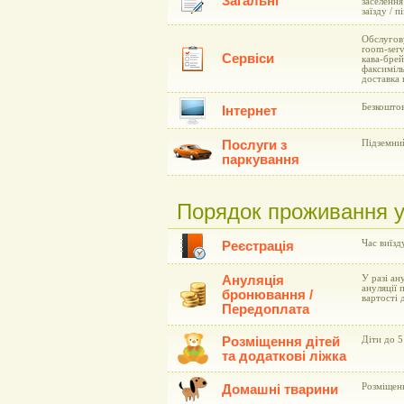
Загальні
заселення
заїзду / 
Обслугову
room-serv
Сервіси
кава-брей
факсиміль
доставка 
Безкоштов
Інтернет
Послуги з
Підземни
паркування
Порядок проживання у г
Час виїзд
Реєстрація
Ануляція
У разі ан
ануляції 
бронювання /
вартості 
Передоплата
Розміщення дітей
Діти до 5
та додаткові ліжка
Розміщен
Домашні тварини