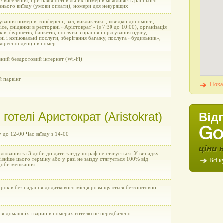
 / виселення, при наявності вільних номерів можливість раннього
пізнього виїзду (умови оплати), номери для некурящих
вання номерів, конференц-зал, виклик таксі, швидкої допомоги,
ice, сніданки в ресторані «Арістократ'» (з 7:30 до 10:00), організація
ків, фуршетів, банкетів, послуги з прання і прасування одягу,
ні і копіювальні послуги, зберігання багажу, послуга «будильник»,
кореспонденції в номер
ний бездротовий інтернет (Wi-Fi)
й паркінг
Показ
отелі Аристократ (Aristokrat)
Від
у до 12-00 Час заїзду з 14-00
ціни 
улювання за 3 доби до дати заїзду штраф не стягується. У випадку
пізніше цього терміну або у разі не заїзду стягується 100% від
Всі к
доби мешкання.
 років без надання додаткового місця розміщуються безкоштовно
ня домашніх тварин в номерах готелю не передбачено.