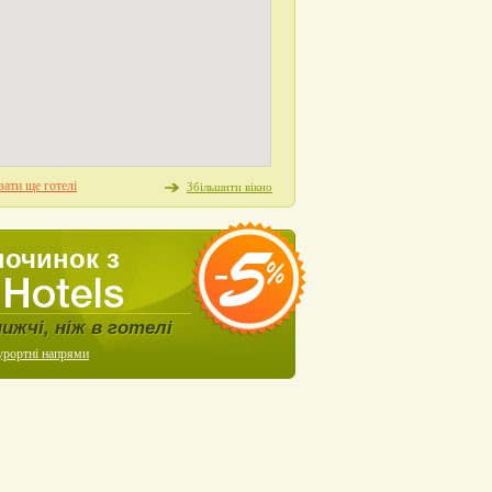
ати ще готелі
Збільшити вікно
починок з
нижчі, ніж в готелі
урортні напрями