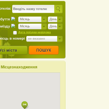
отелів:
ибуття
Місяць
День
виїзду
Місяць
День
Дата поїздки невідома
місць в номері
не вказано
Місцезнаходження