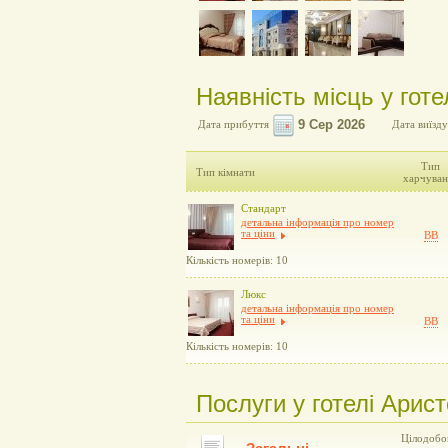
Наявність місць у готел
Дата прибуття
Дата виїзду
Тип
Тип кімнати
харчуван
Стандарт
детальна інформація про номер
та ціни
BB
Кількість номерів: 10
Люкс
детальна інформація про номер
та ціни
BB
Кількість номерів: 10
Послуги у готелі Аристо
Цілодобов