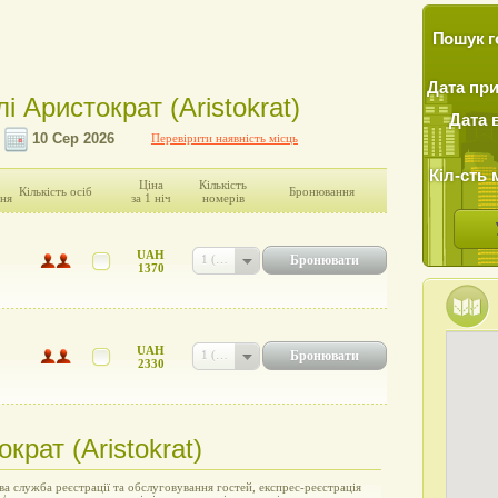
Пошук г
Дата пр
і Аристократ (Aristokrat)
Дата 
Перевірити наявність місць
Кіл-сть 
Ціна
Кількість
Кількість осіб
Бронювання
ня
за 1 ніч
номерів
UAH
Бронювати
1 (UAH 1370)
1370
UAH
Бронювати
1 (UAH 2330)
2330
крат (Aristokrat)
а служба реєстрації та обслуговування гостей, експрес-реєстрація